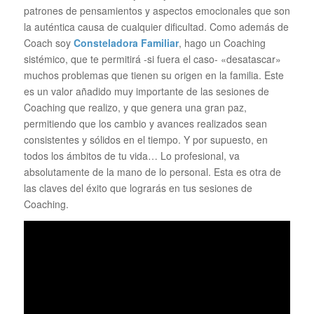
patrones de pensamientos y aspectos emocionales que son
la auténtica causa de cualquier dificultad. Como además de
Coach soy
Consteladora Familiar
, hago un Coaching
sistémico, que te permitirá -si fuera el caso- «desatascar»
muchos problemas que tienen su origen en la familia. Este
es un valor añadido muy importante de las sesiones de
Coaching que realizo, y que genera una gran paz,
permitiendo que los cambio y avances realizados sean
consistentes y sólidos en el tiempo. Y por supuesto, en
todos los ámbitos de tu vida… Lo profesional, va
absolutamente de la mano de lo personal. Esta es otra de
las claves del éxito que lograrás en tus sesiones de
Coaching.