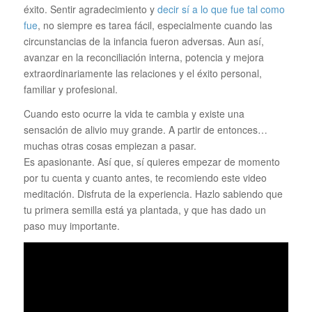
éxito. Sentir agradecimiento y
decir sí a lo que fue tal como
fue
, no siempre es tarea fácil, especialmente cuando las
circunstancias de la infancia fueron adversas. Aun así,
avanzar en la reconciliación interna, potencia y mejora
extraordinariamente las relaciones y el éxito personal,
familiar y profesional.
Cuando esto ocurre la vida te cambia y existe una
sensación de alivio muy grande. A partir de entonces…
muchas otras cosas empiezan a pasar.
Es apasionante. Así que, sí quieres empezar de momento
por tu cuenta y cuanto antes, te recomiendo este video
meditación. Disfruta de la experiencia. Hazlo sabiendo que
tu primera semilla está ya plantada, y que has dado un
paso muy importante.