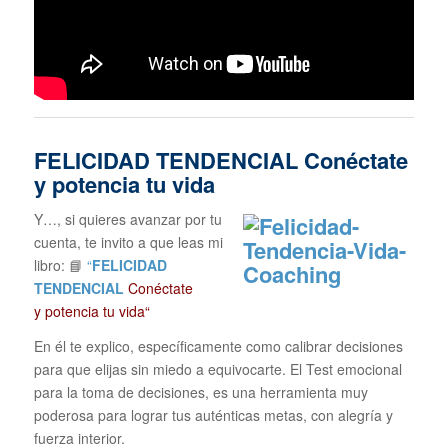
FELICIDAD TENDENCIAL
Conéctate
y potencia tu vida
Y…, si quieres avanzar por tu
cuenta, te invito a que leas mi
libro: 📘
“
FELICIDAD
TENDENCIAL
Conéctate
y potencia tu vida“
En él te explico, específicamente como calibrar decisiones
para que elijas sin miedo a equivocarte. El Test emocional
para la toma de decisiones, es una herramienta muy
poderosa para lograr tus auténticas metas, con alegría y
fuerza interior.