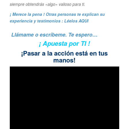
siempre obtendrás «algo» valioso para ti.
¡ Merece la pena ! Otras personas te explican su
experiencia y
testimonios : Léelos AQUI
Llámame o escríbeme. Te espero…
¡ Apuesta por TI !
¡Pasar a la acción está en tus
manos!