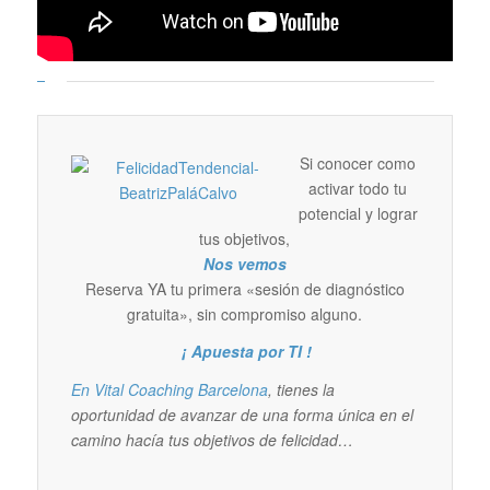
Si conocer como
activar todo tu
potencial y lograr
tus objetivos,
Nos vemos
Reserva YA tu primera «sesión de diagnóstico
gratuita», sin compromiso alguno.
¡ Apuesta por TI !
En Vital Coaching Barcelona
, tienes la
oportunidad de avanzar de una forma única en el
camino hacía tus objetivos de felicidad…