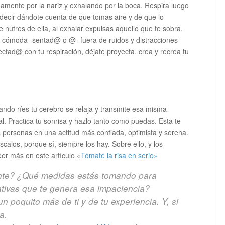
amente por la nariz y exhalando por la boca. Respira luego
 decir dándote cuenta de que tomas aire y de que lo
 te nutres de ella, al exhalar expulsas aquello que te sobra.
n cómoda -sentad@ o @- fuera de ruidos y distracciones
ectad@ con tu respiración, déjate proyecta, crea y recrea tu
ando ríes tu cerebro se relaja y transmite esa misma
l. Practica tu sonrisa y hazlo tanto como puedas. Esta te
 personas en una actitud más confiada, optimista y serena.
calos, porque sí, siempre los hay. Sobre ello, y los
leer más en este artículo «
Tómate la risa en serio»
ente? ¿Qué medidas estás tomando para
ativas que te genera esa impaciencia?
 poquito más de ti y de tu experiencia. Y, si
da.