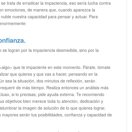
e trata de erradicar la impaciencia, eso sería lucha contra
 en emociones, de manera que, cuando aparezca la
y nuble nuestra capacidad para pensar y actuar. Para
n enormemente:
onfianza.
o se logran por la impaciencia desmedida, sino por la
s «algo» que te impaciente en este momento. Párate, tómate
alizar que quieres y que vas a hacer, pensando en la
ún sea la situación, dos minutos de reflexión, serán
e requerir de más tiempo. Realiza entonces un análisis más
cluso, si lo precisas, pide ayuda externa. Te recomiendo
 tus objetivos bien merece toda tu atención, dedicación y
islumbrar la imagen de solución de lo que quieres lograr,
 mayores serán tus posibilidades, confianza y capacidad de