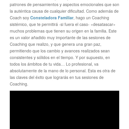
patrones de pensamientos y aspectos emocionales que son
la auténtica causa de cualquier dificultad. Como además de
Coach soy
Consteladora Familiar
, hago un Coaching
sistémico, que te permitirá -si fuera el caso- «desatascar»
muchos problemas que tienen su origen en la familia. Este
es un valor añadido muy importante de las sesiones de
Coaching que realizo, y que genera una gran paz,
permitiendo que los cambio y avances realizados sean
consistentes y sólidos en el tiempo. Y por supuesto, en
todos los ámbitos de tu vida… Lo profesional, va
absolutamente de la mano de lo personal. Esta es otra de
las claves del éxito que lograrás en tus sesiones de
Coaching.