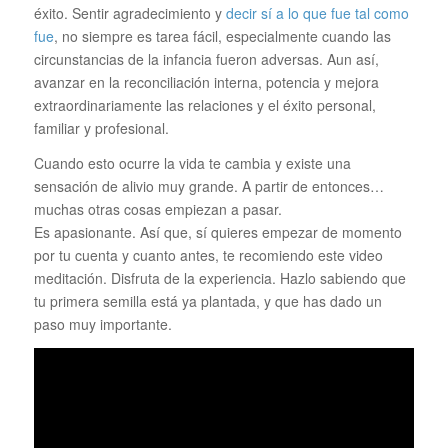
éxito. Sentir agradecimiento y
decir sí a lo que fue tal como
fue
, no siempre es tarea fácil, especialmente cuando las
circunstancias de la infancia fueron adversas. Aun así,
avanzar en la reconciliación interna, potencia y mejora
extraordinariamente las relaciones y el éxito personal,
familiar y profesional.
Cuando esto ocurre la vida te cambia y existe una
sensación de alivio muy grande. A partir de entonces…
muchas otras cosas empiezan a pasar.
Es apasionante. Así que, sí quieres empezar de momento
por tu cuenta y cuanto antes, te recomiendo este video
meditación. Disfruta de la experiencia. Hazlo sabiendo que
tu primera semilla está ya plantada, y que has dado un
paso muy importante.