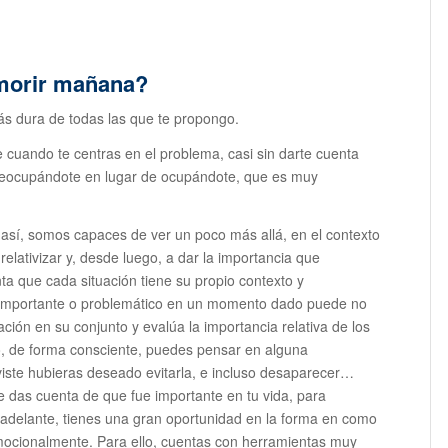
 morir mañana?
más dura de todas las que te propongo.
e cuando te centras en el problema, casi sin darte cuenta
eocupándote en lugar de ocupándote, que es muy
sí, somos capaces de ver un poco más allá, en el contexto
elativizar y, desde luego, a dar la importancia que
a que cada situación tiene su propio contexto y
r importante o problemático en un momento dado puede no
ación en su conjunto y evalúa la importancia relativa de los
lo, de forma consciente, puedes pensar en alguna
iviste hubieras deseado evitarla, e incluso desaparecer…
te das cuenta de que fue importante en tu vida, para
n adelante, tienes una gran oportunidad en la forma en como
emocionalmente. Para ello, cuentas con herramientas muy