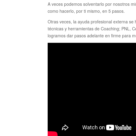
A veces podemos solventarlo por nosotros mis
como hacerlo, por ti mismo, en 5 pasos.
Otras veces, la ayuda profesional externa se
técnicas y herramientas de Coaching; PNL, C
logramos dar pasos adelante en firme para me