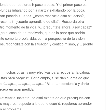
biendo que requieres ir paso a paso. Y el primer paso es
ofundas inhalando por la nariz y exhalando por la boca.
han pasado 10 años. ¿como resolviste esta situación?,
esente?, ¿cuánto aprendiste de ella?. Recuerda otra
 otro momento de tu vida, y…pregúntate ahora: ¿soy capaz?
¿en el caso de no resolverlo, que es lo peor que podría
e como tu propia vida, con la perspectiva de tu visión
os, reconcíliate con la situación y contigo mismo, y… pronto
en muchas otras, y muy efectivas para recuperar la calma.
distas para
“dejar ir”.
Por ejemplo, si se dan cuenta de que
s:
“enojo…, enojo…, enojo…”
Al tomar conciencia y darte
recerá en gran medida.
relativizar al instante, no está exenta de que practiques con
es mayores respecto a lo que te ocurrió, requieres aprender
 o el problema.