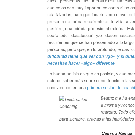
esos «problemas» son meras circunstancias a 
que estos son muy importantes como si no es 
relativizarlos, para gestionarlos con mayor sol
presenta de forma recurrente en tu vida, a ve
gestión-, una mirada profesional externa. Esta
sobre todo «desatascar» y/o «desenmascarar
recurrentes que se han presentado a lo largo 
personas, pero que, en lo profundo, te das c
dificultad tiene que ver conTIgo- y si qui
necesitas hacer «algo» diferente.
La buena noticia es que es posible, y que me
quieres saber más sobre como funciona las se
conozcamos en una
primera sesión de coach
Beatriz me ha en
a misma y reenco
realidad. Todo el
para siempre, gracias a las habilidades
Camino Ramos.