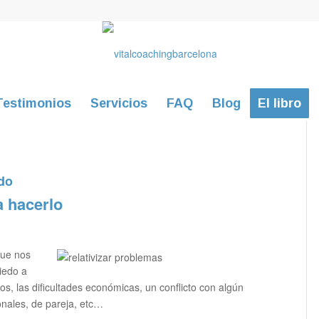
Testimonios
Servicios
FAQ
Blog
El libro
do
a hacerlo
que nos
miedo a
vos, las dificultades económicas, un conflicto con algún
ionales, de pareja, etc…