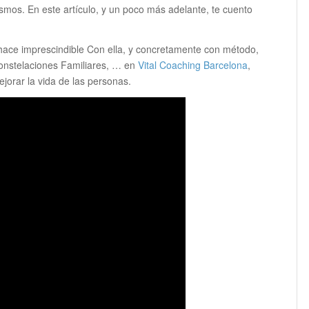
mos. En este artículo, y un poco más adelante, te cuento
 hace imprescindible Con ella, y concretamente con método,
onstelaciones Familiares, … en
Vital Coaching Barcelona
,
jorar la vida de las personas.