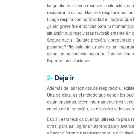
luego plantear cómo resolver la situación, sa
recuperar la calma. Haz tres respiraciones pr
Luego respira con normalidad e imagina que 
¿cuán grave fue entonces para tu momento pr
situación que resolvieras favorablemente en
Seguro que si. Quítate presión, y pregúntate 
pasarme? Piénsalo bien, nada es tan important
global en un contexto superior. Date tus tiemp
llegarán tus soluciones.
2-
Deja ir
Además de las técnicas de respiración, exist
Una de ellas, es el método que tienen los bu
están enojados, dicen internamente tres vece
cuenta de tu emoción, se disolverá y desapa
Eso sí, esta técnica que tan útil resulta para 
otras, para así lograr un aprendizaje y avanc
y hacer diferente para trascender la dificultad