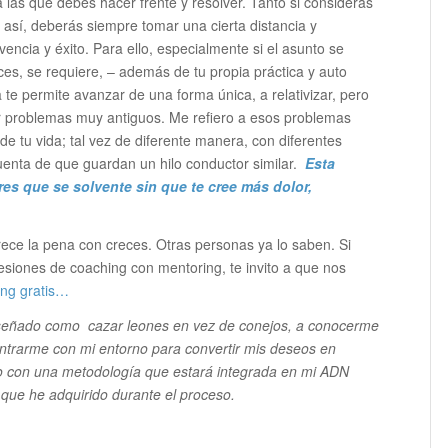
las que debes hacer frente y resolver. Tanto si consideras
así, deberás siempre tomar una cierta distancia y
vencia y éxito. Para ello, especialmente si el asunto se
ces, se requiere, – además de tu propia práctica y auto
 te permite avanzar de una forma única, a relativizar, pero
 problemas muy antiguos. Me refiero a esos problemas
de tu vida; tal vez de diferente manera, con diferentes
uenta de que guardan un hilo conductor similar.
Esta
eres que se solvente sin que te cree más dolor,
rece la pena con creces. Otras personas ya lo saben. Si
siones de coaching con mentoring, te invito a que nos
ing gratis…
señado como cazar leones en vez de conejos, a conocerme
ntrarme con mi entorno para convertir mis deseos en
lo con una metodología que estará integrada en mi ADN
 que he adquirido durante el proceso.