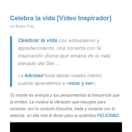
Celebra la vida [Video Inspirador]
por
Beatriz Palá
Celebrar la vida
con entusiasmo y
agradecimiento, nos conecta con la
inspiración divina que emana de lo más
elevado del Ser….
La
felicidad
brota desde nuestro interior,
cuando aprendemos a
«mirar y ver»
.
Tu mente es energía y tus pensamientos la frecuencia que
la emiten. La música la vibración que escoges para
conectar con tu corazón.Escucha, baila y conecta con tu
esencia, en ella vive el Amor para la auténtica
FELICIDAD.