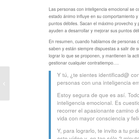
Las personas con inteligencia emocional se 
estado ánimo influye en su comportamiento y 
puntos débiles. Sacan el máximo provecho y p
ayuden a desarrollar y mejorar sus puntos déb
En resumen, cuando hablamos de personas con
saben y están siempre dispuestas a salir de 
lograr lo que se proponen, y mantienen la acti
gestionar cualquier contratiempo….
Y tú, ¿te sientes identificad@ co
Tips para un verano
personas con una inteligencia e
más feliz
Estoy segura de que es así. Todo
inteligencia emocional. Es cuesti
recorrer el apasionante camino de
vida con mayor consciencia y fel
Y, para lograrlo, te invito a tu pr
este vídeo y, en tan sólo 2 minut