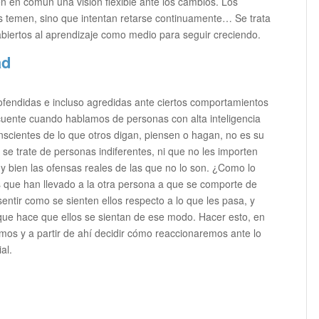
n en común una visión flexible ante los cambios. Los
s temen, sino que intentan retarse continuamente… Se trata
abiertos al aprendizaje como medio para seguir creciendo.
ad
ofendidas e incluso agredidas ante ciertos comportamientos
cuente cuando hablamos de personas con alta inteligencia
scientes de lo que otros digan, piensen o hagan, no es su
 se trate de personas indiferentes, ni que no les importen
 bien las ofensas reales de las que no lo son. ¿Como lo
s que han llevado a la otra persona a que se comporte de
ntir como se sienten ellos respecto a lo que les pasa, y
 que hace que ellos se sientan de ese modo. Hacer esto, en
s y a partir de ahí decidir cómo reaccionaremos ante lo
al.