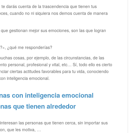
 te darás cuenta de la trascendencia que tienen tus
veces, cuando no ni siquiera nos demos cuenta de manera
que gestionan mejor sus emociones, son las que logran
al?», ¿qué me responderías?
chas cosas, por ejemplo, de las circunstancias, de las
o personal, profesional y vital, etc… Sí, todo ello es cierto
ciar ciertas actitudes favorables para tu vida, conociendo
con inteligencia emocional.
onas con inteligencia emocional
onas que tienen alrededor
 interesan las personas que tienen cerca, sin importar sus
son, que les motiva, …