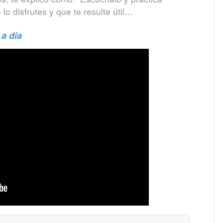
o disfrutes y que te resulte útil…
 a día