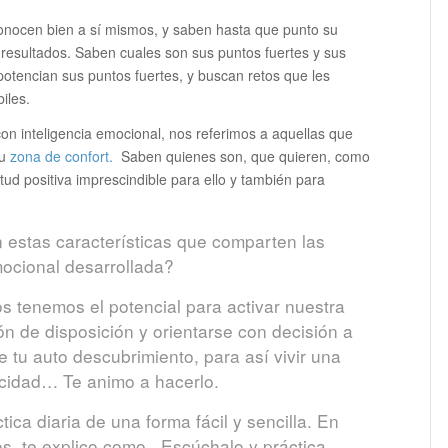
conocen bien a sí mismos, y saben hasta que punto su
resultados. Saben cuales son sus puntos fuertes y sus
otencian sus puntos fuertes, y buscan retos que les
iles.
 inteligencia emocional, nos referimos a aquellas que
su
zona de confort.
Saben quienes son, que quieren, como
tud positiva imprescindible para ello y también para
n estas características que comparten las
mocional desarrollada?
s tenemos el potencial para activar nuestra
ón de disposición y orientarse con decisión a
 tu auto descubrimiento, para así vivir una
icidad… Te animo a hacerlo.
áctica diaria de una forma fácil y sencilla. En
os, te explico como. Escúchalo y práctica