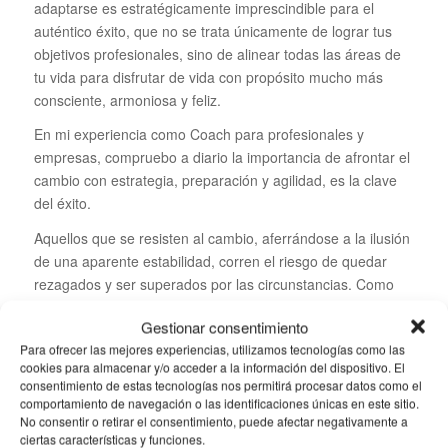
adaptarse es estratégicamente imprescindible para el
auténtico éxito, que no se trata únicamente de lograr tus
objetivos profesionales, sino de alinear todas las áreas de
tu vida para disfrutar de vida con propósito mucho más
consciente, armoniosa y feliz.
En mi experiencia como Coach para profesionales y
empresas, compruebo a diario la importancia de afrontar el
cambio con estrategia, preparación y agilidad, es la clave
del éxito.
Aquellos que se resisten al cambio, aferrándose a la ilusión
de una aparente estabilidad, corren el riesgo de quedar
rezagados y ser superados por las circunstancias. Como
nos enseña la historia, adaptarse no es opcional; sino una
Gestionar consentimiento
habilidad esencial para vivir a la altura de tus verdaderas
Para ofrecer las mejores experiencias, utilizamos tecnologías como las
posibilidades.
cookies para almacenar y/o acceder a la información del dispositivo. El
consentimiento de estas tecnologías nos permitirá procesar datos como el
comportamiento de navegación o las identificaciones únicas en este sitio.
No consentir o retirar el consentimiento, puede afectar negativamente a
ciertas características y funciones.