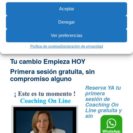
Aceptar
Denegar
Ver preferencias
Política de cookies
Declaración de privacidad
Tu cambio Empieza HOY
Primera sesión gratuita, sin
compromiso alguno
Reserva YA tu
primera
sesión de
Coaching On
Line gratuita y
sin