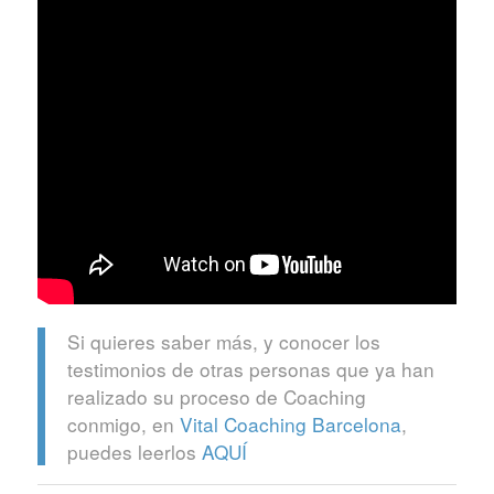
Si quieres saber más, y conocer los
testimonios de otras personas que ya han
realizado su proceso de Coaching
conmigo, en
Vital Coaching Barcelona
,
puedes leerlos
AQUÍ