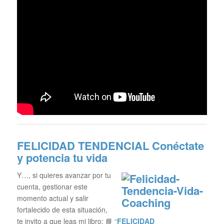
FELICIDAD TENDENCIAL
Conéctate
y potencia tu vida
Y…, si quieres avanzar por tu
cuenta, gestionar este
momento actual y salir
fortalecido de esta situación,
te invito a que leas mi libro: 📘
“
FELICIDAD