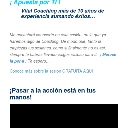
¡ Apuesta por TI !
Vital Coaching más de 10 años de
experiencia sumando éxitos…
Me encantará conocerte en esta sesión, en la que ya
haremos algo de Coaching. De modo que, tanto si
empiezas tus sesiones, como si finalmente no es así,
siempre te habrás llevado «algo» valioso para ti.
¡ Merece
la pena !
Te espero…
Conoce más sobre la sesión GRATUITA
AQUI
¡Pasar a la acción está en tus
manos!