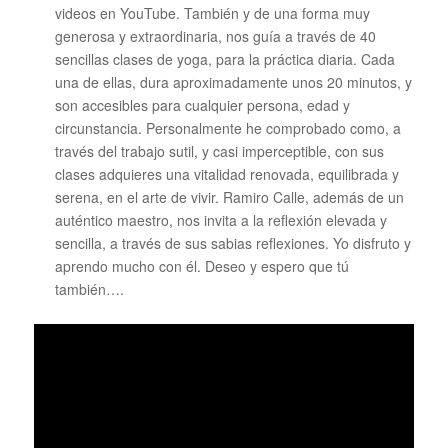
videos en YouTube. También y de una forma muy
generosa y extraordinaria, nos guía a través de 40
sencillas clases de yoga, para la práctica diaria. Cada
una de ellas, dura aproximadamente unos 20 minutos, y
son accesibles para cualquier persona, edad y
circunstancia. Personalmente he comprobado como, a
través del trabajo sutil, y casi imperceptible, con sus
clases adquieres una vitalidad renovada, equilibrada y
serena, en el arte de vivir. Ramiro Calle, además de un
auténtico maestro, nos invita a la reflexión elevada y
sencilla, a través de sus sabias reflexiones. Yo disfruto y
aprendo mucho con él. Deseo y espero que tú
también….