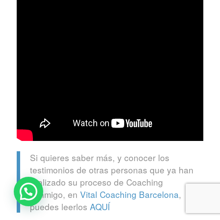
Si quieres saber más, y conocer los
testimonios de otras personas que ya han
realizado su proceso de Coaching
conmigo, en
Vital Coaching Barcelona
,
puedes leerlos
AQUÍ