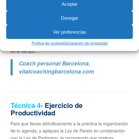
«No importa lo que te pase importa
Aceptar
lo que haces con aquello que te
pasa»
Denegar
Te espero para gestionar con éxito cualquier dificultad o
Ver preferencias
reto que la vida ponga en tu camino, para resolverlo y
Política de cookies
Declaración de privacidad
avanzar de una forma muy resolutiva, sólida y consistente
en el tiempo…
Coach personal Barcelona
,
vitalcoachingbarcelona.com
Técnica
4-
Ejercicio de
Productividad
Para que lleves definitivamente a la práctica la organización
de tu agenda, y apliques la Ley de Pareto en combinación
con la Ley de Parkinson, te recomiendo que realices