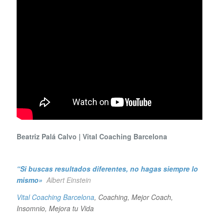
Beatriz Palá Calvo | Vital Coaching Barcelona
“Si buscas resultados diferentes, no hagas siempre lo
mismo»
Albert Einstein
Vital Coaching Barcelona
, Coaching, Mejor Coach,
Insomnio, Mejora tu Vida