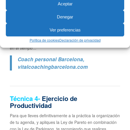
«No importa lo que te pase importa
Aceptar
lo que haces con aquello que te
pasa»
Denegar
Te espero para gestionar con éxito cualquier dificultad o
Ver preferencias
reto que la vida ponga en tu camino, para resolverlo y
Política de cookies
Declaración de privacidad
avanzar de una forma muy resolutiva, sólida y consistente
en el tiempo…
Coach personal Barcelona
,
vitalcoachingbarcelona.com
Técnica
4-
Ejercicio de
Productividad
Para que lleves definitivamente a la práctica la organización
de tu agenda, y apliques la Ley de Pareto en combinación
con la Ley de Parkinson, te recomiendo que realices