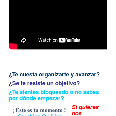
¿Te cuesta organizarte y avanzar?
¿Se te resiste un objetivo?
¿Te sientes bloqueado o no sabes
por dónde empezar?
Si quieres
n
os