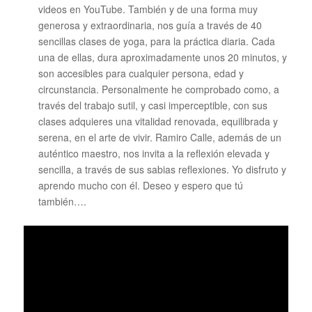
videos en YouTube. También y de una forma muy
generosa y extraordinaria, nos guía a través de 40
sencillas clases de yoga, para la práctica diaria. Cada
una de ellas, dura aproximadamente unos 20 minutos, y
son accesibles para cualquier persona, edad y
circunstancia. Personalmente he comprobado como, a
través del trabajo sutil, y casi imperceptible, con sus
clases adquieres una vitalidad renovada, equilibrada y
serena, en el arte de vivir. Ramiro Calle, además de un
auténtico maestro, nos invita a la reflexión elevada y
sencilla, a través de sus sabias reflexiones. Yo disfruto y
aprendo mucho con él. Deseo y espero que tú
también….