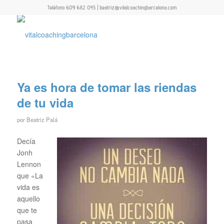
Teléfono 609 682 045 | beatriz@vitalcoachingbarcelona.com
Ya es hora de tomar las riendas
de tu vida
por
Beatriz Palá
Decía
Jonh
Lennon
que «La
vida es
aquello
que te
pasa