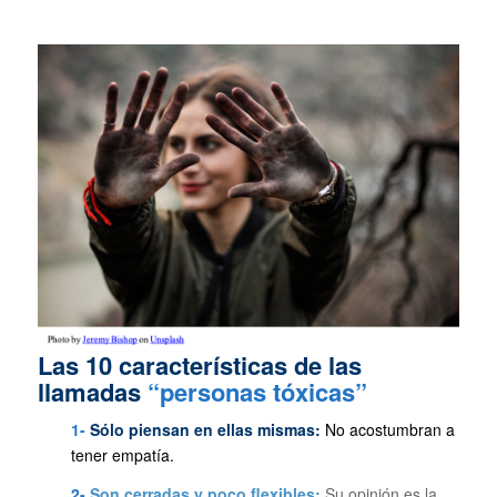
Las 10 características de las
llamadas
“personas tóxicas”
1-
Sól
o piensan en ellas mismas:
No acostumbran a
tener empatía.
2-
Son cerradas y poco flexibles:
Su opinión es la