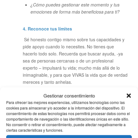
¿Cómo puedes gestionar este momento y tus
emociones de forma más beneficiosa para ti?
4. Reconoce tus límites
Sé honesto contigo mismo sobre tus capacidades y
pide apoyo cuando lo necesites. No tienes que
hacerlo todo solo. Recuerda que buscar ayuda, -ya
sea de personas cercanas o de un profesional
experto – impulsará tu vida; mucho más allá de lo
inimaginable, y para que VIVAS la vida que de verdad
mereces y tanto anhelas.
Gestionar consentimiento
¡ Apuesta por TI !
Para ofrecer las mejores experiencias, utilizamos tecnologías como las
cookies para almacenar y/o acceder a la información del dispositivo. El
Vital Coaching 15 años de experiencia
consentimiento de estas tecnologías nos permitirá procesar datos como el
sumando éxitos…
comportamiento de navegación o las identificaciones únicas en este sitio.
No consentir o retirar el consentimiento, puede afectar negativamente a
Coaching Profesional y Personal
ciertas características y funciones.