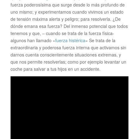
fuerza poderosísima que surge desde lo más profundo de
uno mismo; y experimentamos cuando vivimos un estado
de tensión máxima alerta y peligro; para resolverla. ¿De
dónde emana esa fuerza? Del inmenso potencial que todos
tenemos y que, – cuando se trata de la fuerza física-
algunos han llamado «
fuerza histérica
» Se trata de la
extraordinaria y poderosa fuerza interna que activamos sin
darnos cuenta conscientemente situaciones extremas, y
que nos permite resolverlas; como por ejemplo levantar un
coche para salvar a tus hijos en un accidente.