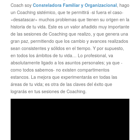
Coach soy
Consteladora Familiar y Organizacional
, hago
un Coaching sistémico, que te permitirá -si fuera el caso-
«desatascar» muchos problemas que tienen su origen en la
historia de tu vida. Este es un valor añadido muy importante
de las sesiones de Coaching que realizo, y que genera una
gran paz, permitiendo que los cambio y avances realizados
sean consistentes y sólidos en el tiempo. Y por supuesto,
en todos los ámbitos de tu vida… Lo profesional, va
absolutamente ligado a los asuntos personales; ya que -
como todos sabemos- no existen compartimentos
estancos. La mejora que experimentarás en todas las
áreas de tu vida; es otra de las claves del éxito que
lograrás en tus sesiones de Coaching.