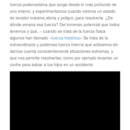
fuerza poderosísima que surge desde lo más profundo de
uno mismo; y experimentamos cuando vivimos un estado
de tensión máxima alerta y peligro; para resolverla. ¿De
dónde emana esa fuerza? Del inmenso potencial que todos
tenemos y que, – cuando se trata de la fuerza física-
algunos han llamado «
fuerza histérica
» Se trata de la
extraordinaria y poderosa fuerza interna que activamos sin
darnos cuenta conscientemente situaciones extremas, y
que nos permite resolverlas; como por ejemplo levantar un
coche para salvar a tus hijos en un accidente.