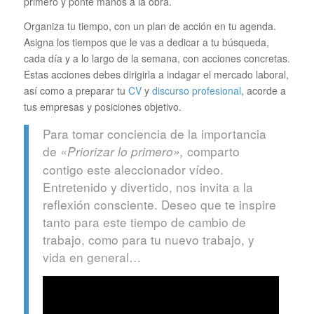
primero y ponte manos a la obra.
Organiza tu tiempo, con un plan de acción en tu agenda.
Asigna los tiempos que le vas a dedicar a tu búsqueda,
cada día y a lo largo de la semana, con acciones concretas.
Estas acciones debes dirigirla a indagar el mercado laboral,
así como a preparar tu
CV
y
discurso profesional
, acorde a
tus empresas y posiciones objetivo.
Para tomar conciencia de la importancia
de
comparto
«Priorizar lo primero»,
contigo este aleccionador vídeo.
Entretenido y divertido, nos invita a la
reflexión consciente. Deseo que te inspire
tanto para este tiempo de cambio de
trabajo, como para tu nuevo trabajo, y
vida en general…