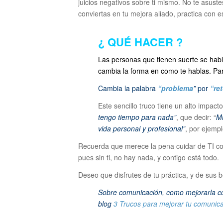
juicios negativos sobre ti mismo. No te asustes
conviertas en tu mejora aliado, practica con e
¿ QUÉ HACER ?
Las personas que tienen suerte se habla
cambia la forma en como te hablas. Par
Cambia la palabra
“problema
”
por
“re
Este sencillo truco tiene un alto impac
tengo tiempo para nada”
, que decir: “
Mi
vida personal y profesional”
, por ejempl
Recuerda que merece la pena cuidar de TI com
pues sin ti, no hay nada, y contigo está todo.
Deseo que disfrutes de tu práctica, y de sus b
Sobre comunicación, como mejorarla con 
blog
3 Trucos para mejorar tu comunic