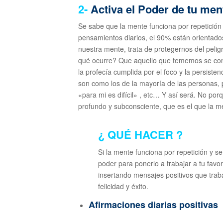
2-
Activa el Poder de tu men
Se sabe que la mente funciona por repetición
pensamientos diarios, el 90% están orientados 
nuestra mente, trata de protegernos del peligr
qué ocurre? Que aquello que tememos se conv
la profecía cumplida por el foco y la persist
son como los de la mayoría de las personas
«para mi es difícil» , etc… Y así será. No por
profundo y subconsciente, que es el que la me
¿ QUÉ HACER ?
Si la mente funciona por repetición y se
poder para ponerlo a trabajar a tu favo
insertando mensajes positivos que traba
felicidad y éxito.
Afirmaciones diarias positivas