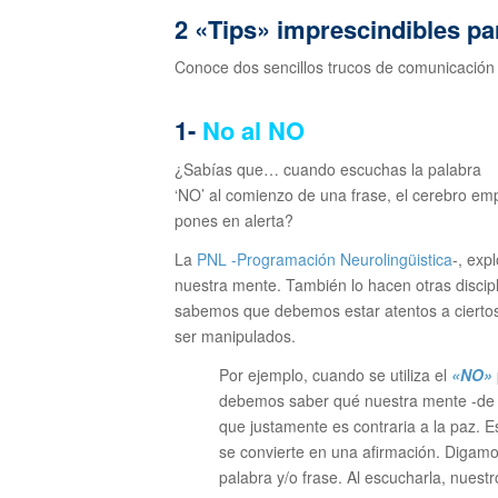
2 «Tips» imprescindibles p
Conoce dos sencillos trucos de comunicación d
1-
No al NO
¿Sabías que… cuando escuchas la palabra
‘NO’ al comienzo de una frase, el cerebro empi
pones
en alerta?
La
PNL -Programación Neurolingüistica
-, exp
nuestra mente. También lo hacen otras discipl
sabemos que debemos estar atentos a cierto
ser manipulados.
Por ejemplo, cuando se utiliza el
«NO»
debemos saber qué nuestra mente -de f
que
justamente es contraria a la paz.
E
se convierte en una afirmación. D
igamo
palabra y/o frase. Al escucharla, nuest