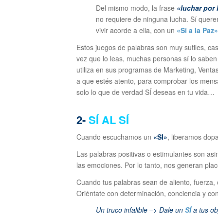
Del mismo modo, la frase
«luchar por 
no requiere de ninguna lucha. Sí que
vivir acorde a ella, con un
«Sí a la Paz»
Estos juegos de palabras son muy sutiles, ca
vez que lo leas, muchas personas sí lo sabe
utiliza en sus programas de Marketing, Ventas,
a que estés atento, para comprobar los mensa
solo lo que de verdad SÍ deseas en tu vida…
2-
SÍ AL SÍ
Cuando escuchamos un
«SI»
, liberamos dop
Las palabras positivas o estimulantes son asi
las emociones. Por lo tanto, nos generan place
Cuando tus palabras sean de aliento, fuerza, 
Oriéntate con determinación, conciencia y conv
Un truco infalible –> Dale un
SÍ
a tus ob