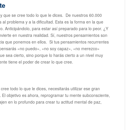
te
 y que se cree todo lo que le dices. De nuestros 60.000
al problema y a la dificultad. Esta es la forma en la que
o. Anticipándolo, para estar así preparado para lo peor. ¿Y
ierte en nuestra realidad. Sí, nuestros pensamientos son
encia que ponemos en ellos. Si tus pensamientos recurrentes
, pensarás «no puedo», «no soy capaz», «no merezco»
que sea cierto, sino porque lo harás cierto a un nivel muy
nte tiene el poder de crear lo que cree.
 cree todo lo que le dices, necesitarás utilizar ese gran
r. El objetivo es ahora, reprogramar tu mente subconsciente,
jen en lo profundo para crear tu actitud mental de paz,