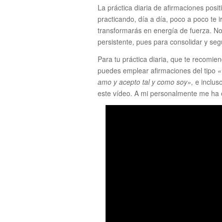
La práctica diaria de afirmaciones posi
practicando, día a día, poco a poco te 
transformarás en energía de fuerza. No
persistente, pues para consolidar y seg
Para tu práctica diaria, que te recomi
puedes emplear afirmaciones del tipo
«
amo y acepto tal y como soy»,
e inclus
este vídeo. A mi personalmente me ha 