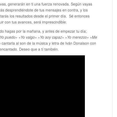
tivas, generarán en ti una fuerza renovada. Según vayas
irás desprendiéndote de tus mensajes en contra, y los
tarás los resultados desde el primer día. Sé entonces
uir con tus avances, será imprescindible.
endo hagas por la mañana, y antes de empezar tu día;
Yo puedo» «Yo valgo» «Yo soy capaz» «Yo merezco» «Me
o cantarla al son de la música y letra de Iván Donalson con
encantado. Deseo que a tí también.