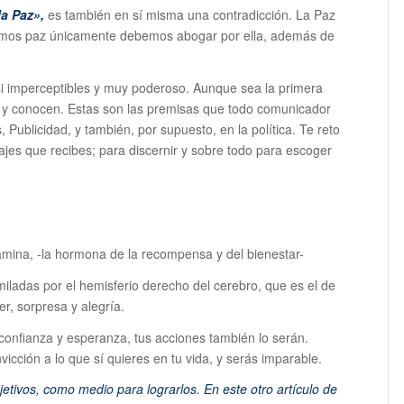
la Paz»,
es también en sí misma una contradicción. La Paz
remos paz únicamente debemos abogar por ella, además de
si imperceptibles y muy poderoso. Aunque sea la primera
n y conocen. Estas son las premisas que todo comunicador
 Publicidad, y también, por supuesto, en la política. Te reto
jes que recibes; para discernir y sobre todo para escoger
amina, -la hormona de la recompensa y del bienestar-
miladas por el hemisferio derecho del cerebro, que es el de
r, sorpresa y alegría.
confianza y esperanza, tus acciones también lo serán.
icción a lo que sí quieres en tu vida, y serás imparable.
jetivos, como medio para lograrlos. En este otro artículo de