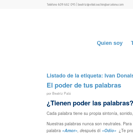
Teléfono 609 682 045 | beatriz@vitalcoachingbarcelona.com
Quien soy
Listado de la etiqueta:
Ivan Donal
El poder de tus palabras
por
Beatriz Palá
¿Tienen poder las palabras
Cada palabra tiene su propia sintonía, sonido
Nuestras palabras nunca son neutrales. Para c
palabra
«Amor»
, d
espués dí
«Odio»
¿Te prod