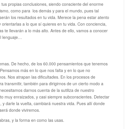
 tus propias conclusiones, siendo consciente del enorme
 mismo, como para los demás y para el mundo, pues tal
serán los resultados en tu vida. Merece la pena estar atento
 orientarlas a lo que sí quieres en tu vida. Con conciencia,
ras te llevarán a lo más alto. Antes de ello, vamos a conocer
el lenguaje…
blemas. De hecho, de los 60.000 pensamientos que tenemos
d. Pensamos más en lo que nos falta y en lo que no
s. Nos atrapan las dificultades. En los procesos de
a transmitir, también para dirigirnos de un cierto modo a
necesitamos darnos cuenta de la sutiliza de nuestro
to muy enraizados, y casi siempre subconscientes. Detectar
 y darle la vuelta, cambiará nuestra vida. Pues allí donde
 será donde viviremos.
alabras, y la forma en como las usas.