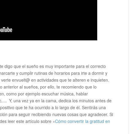
te digo que el sueño es muy importante para el correcto
rcarte y cumplir rutinas de horarios para irte a dormir y
o verte envuelt@ en actividades que te alteren e inquieten.
anterior al sueños, por ello, te recomiendo que lo
ajen, como por ejemplo escuchar música, hablar
tc…. Y, una vez ya en la cama, dedica los minutos antes de
positivo que te ha ocurrido a lo largo de él. Sentirás una
cción para seguir recibiendo nuevas cosas que agradecer. Si
es leer este artículo sobre «
Cómo convertir la gratitud en