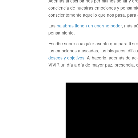
Además al escribir nos permitimos sentir y 
conciencia de nuestras emociones y pensamie
conscientemente aquello que nos pasa, para em
Las
palabras tienen un enorme poder
, más aú
pensamiento.
Escribe sobre cualquier asunto que para ti s
tus emociones atascadas, tus bloqueos, dificu
deseos y objetivos
. Al hacerlo, además de acl
VIVIR un día a día de mayor paz, presencia, c