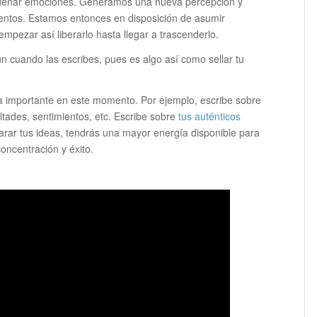
ordenar emociones. Generamos una nueva percepción y
ntos. Estamos entonces en disposición de asumir
pezar así liberarlo hasta llegar a trascenderlo.
n cuando las escribes, pues es algo así como sellar tu
ea importante en este momento. Por ejemplo, escribe sobre
ltades, sentimientos, etc. Escribe sobre
tus auténticos
arar tus ideas, tendrás una mayor energía disponible para
oncentración y éxito.