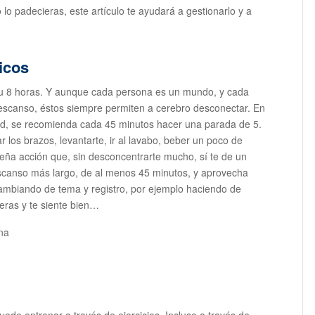
 lo padecieras, este artículo te ayudará a gestionarlo y a
icos
u 8 horas. Y aunque cada persona es un mundo, y cada
scanso, éstos siempre permiten a cerebro desconectar. En
dad, se recomienda cada 45 minutos hacer una parada de 5.
 los brazos, levantarte, ir al lavabo, beber un poco de
ueña acción que, sin desconcentrarte mucho, sí te de un
scanso más largo, de al menos 45 minutos, y aprovecha
 cambiando de tema y registro, por ejemplo haciendo de
eras y te siente bien…
uede entrenar a través de ejercicios. Incluso a través de