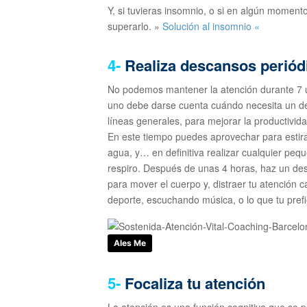
Y, si tuvieras insomnio, o si en algún momento
superarlo. »
Solución al insomnio «
4-
Realiza descansos periód
No podemos mantener la atención durante 7 
uno debe darse cuenta cuándo necesita un de
líneas generales, para mejorar la productivi
En este tiempo puedes aprovechar para estirar
agua, y… en definitiva realizar cualquier peq
respiro. Después de unas 4 horas, haz un de
para mover el cuerpo y, distraer tu atención
deporte, escuchando música, o lo que tu prefi
Ales Me
5-
Focaliza tu atención
La atención es una función cognitiva que se p