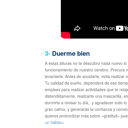
3-
Duerme bien
A estas alturas no te descubro nada nuevo si 
funcionamiento de nuestro cerebro. Procura ma
levantarte. Antes de acostarte, evita realizar 
Tu calidad de sueño, dependerá de ese tiempo 
emplees para realizar actividades que te rel
distendidamente, realizarte una mascarilla, e
dormirte a revisar tu día, y agradecer todo lo 
gran calma, y generarás la confianza y convi
quieres profundizar más sobre «gratitud» pued
un hábito
»