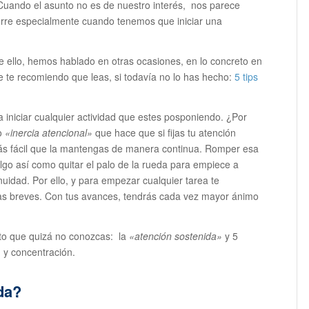
uando el asunto no es de nuestro interés, nos parece
urre especialmente cuando tenemos que iniciar una
 ello, hemos hablado en otras ocasiones, en lo concreto en
ue te recomiendo que leas, si todavía no lo has hecho:
5 tips
a iniciar cualquier actividad que estes posponiendo. ¿Por
o
«inercia atencional»
que hace que si fijas tu atención
s fácil que la mantengas de manera continua. Romper esa
lgo así como quitar el palo de la rueda para empiece a
inuidad. Por ello, y para empezar cualquier tarea te
reas breves. Con tus avances, tendrás cada vez mayor ánimo
to que quizá no conozcas: la
«atención sostenida»
y 5
 y concentración.
da?