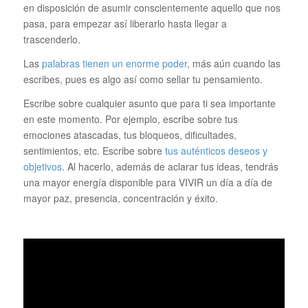
en disposición de asumir conscientemente aquello que nos
pasa, para empezar así liberarlo hasta llegar a
trascenderlo.
Las
palabras tienen un enorme poder
, más aún cuando las
escribes, pues es algo así como sellar tu pensamiento.
Escribe sobre cualquier asunto que para ti sea importante
en este momento. Por ejemplo, escribe sobre tus
emociones atascadas, tus bloqueos, dificultades,
sentimientos, etc. Escribe sobre
tus auténticos deseos y
objetivos
. Al hacerlo, además de aclarar tus ideas, tendrás
una mayor energía disponible para VIVIR un día a día de
mayor paz, presencia, concentración y éxito.