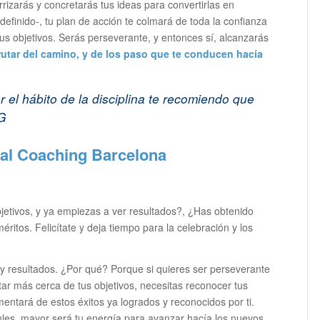
rrizarás y concretarás tus ideas para convertirlas en
 definido-, tu plan de acción te colmará de toda la confianza
 tus objetivos. Serás perseverante, y entonces sí, alcanzarás
rutar del camino, y de los paso que te conducen hacía
 el hábito de la disciplina
te recomiendo que
G
jetivos, y ya empiezas a ver resultados?, ¿Has obtenido
tos. Felicítate y deja tiempo para la celebración y los
da y resultados. ¿Por qué? Porque si quieres ser perseverante
tar más cerca de tus objetivos, necesitas reconocer tus
mentará de estos éxitos ya logrados y reconocidos por ti.
les, mayor será tu energía para avanzar hacía los nuevos