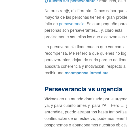
¿Quieres ser perseverante?
Entonces, este 
No eres rar@, ni diferente. Debes saber que 
mayoría de las personas tienen el gran probl
falta de
perseverancia
. Solo un pequeño porc
personas son perseverantes… y, claro está,
precisamente son ellos los que alcanzan sus 
La perseverancia tiene mucho que ver con la
recompensa. Me refiero a que quienes no log
perseverantes, dejan de serlo porque no tiene
absoluta coherencia y motivación, respecto a 
recibir una
recompensa inmediata
.
Perseverancia vs urgencia
Vivimos en un mundo dominado por la urgenc
ya, y para cuanto antes y para YA . Pero…. 
aprendida, puede atraparnos hasta inmovili
continuación de un esfuerzo, podemos tener 
posponemos o abandonamos nuestros objetivos