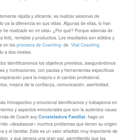
emente rápida y eficiente, es realizar sesiones de
a la diferencia en sus vidas. Algunas de ellas, lo han
e he realizado en mi vida»
¿Por qué? Porque además de
 feliz, rentable y productiva. Los resultados son sólidos y
ue en los
procesos de Coaching.
de
Vital Coaching
do a dos niveles.
ico identificaremos los objetivos previstos, asegurándonos
es y motivaciones, con pautas y herramientas específicas
preparación para la mejora o el cambio profesional,
ictos, mejora de la confianza, comunicación, asertividad,
ás introspectivo y emocional identificamos y trabajamos en
ientos y aspectos emocionales que son la auténtica causa
además de Coach soy
Consteladora Familiar
, hago un
mite «desatascar» muchos problemas que tienen su origen
ma y el familiar. Este es un valor añadido muy importante de
lizo, y que genera una gran paz, permitiendo que los