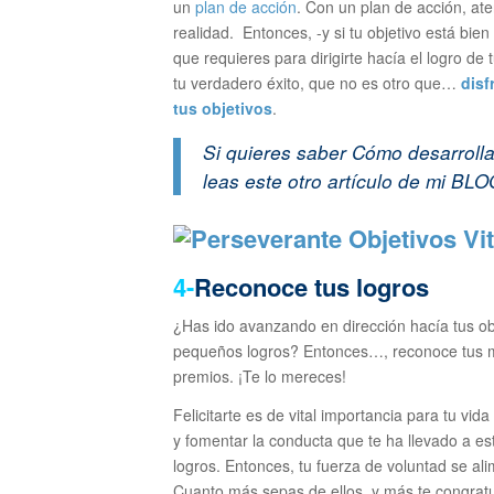
un
plan de acción
. Con un plan de acción, ate
realidad. Entonces, -y si tu objetivo está bien
que requieres para dirigirte hacía el logro de
tu verdadero éxito, que no es otro que…
disf
tus objetivos
.
Si quieres saber
Cómo desarrollar
leas este otro artículo de mi BLO
4-
Reconoce tus logros
¿Has ido avanzando en dirección hacía tus ob
pequeños logros? Entonces…, reconoce tus méri
premios. ¡Te lo mereces!
Felicitarte es de vital importancia para tu vi
y fomentar la conducta que te ha llevado a es
logros. Entonces, tu fuerza de voluntad se ali
Cuanto más sepas de ellos, y más te congratu