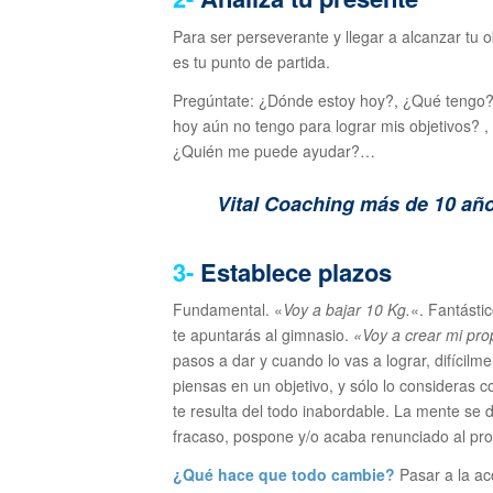
Para ser perseverante y llegar a alcanzar tu 
es tu punto de partida.
Pregúntate: ¿Dónde estoy hoy?, ¿Qué tengo?,
hoy aún no tengo para lograr mis objetivos? 
¿Quién me puede ayudar?…
Vital Coaching más de 10 a
3-
Establece plazos
Fundamental. «
Voy a bajar 10 Kg.
«. Fantásti
te apuntarás al gimnasio.
«Voy a crear mi pro
pasos a dar y cuando lo vas a lograr, difíci
piensas en un objetivo, y sólo lo consideras c
te resulta del todo inabordable. La mente se da
fracaso, pospone y/o acaba renunciado al proy
¿Qué hace que todo cambie?
Pasar a la ac