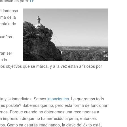
artículo es para
TI
:
la inmensa
ema de la
entaje de
sueños.
ran ser
n la
los objetivos que se marca, y a la vez están ansiosos por
ia y la inmediatez. Somos
impacientes.
Lo queremos todo
¿es posible? Sabemos que no, pero esta forma de funcionar
zarnos. Porque cuando no obtenemos una recompensa a
la impresión de que no ha merecido la pena, entonces
. Como ya estarás imaginando, la clave del éxito está,