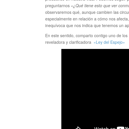
preguntarnos
«¿Qué tiene esto que ver conm
observaremos qué, aunque cambien las circuns
especialmente en relación a cómo nos afecta,
inequívoca que nos indica que tenemos un ap
En este sentido, comparto contigo uno de los
reveladora y clarificadora
«Ley del Espejo»