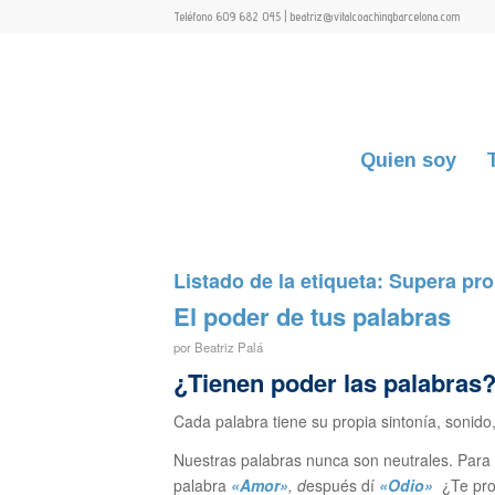
Teléfono 609 682 045 | beatriz@vitalcoachingbarcelona.com
Quien soy
Listado de la etiqueta:
Supera pr
El poder de tus palabras
por
Beatriz Palá
¿Tienen poder las palabras
Cada palabra tiene su propia sintonía, sonido
Nuestras palabras nunca son neutrales. Para c
palabra
«Amor»
, d
espués dí
«Odio»
¿Te prod