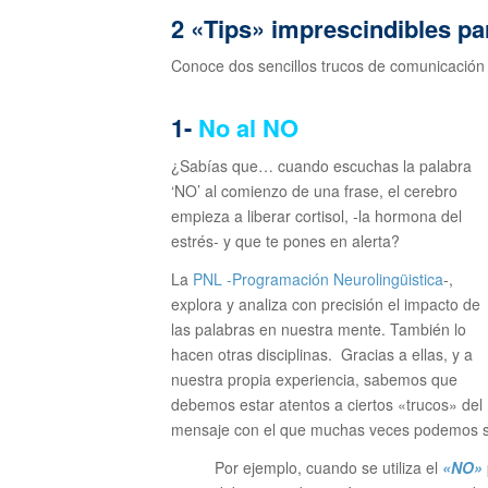
2 «Tips» imprescindibles p
Conoce dos sencillos trucos de comunicación d
1-
No al NO
¿Sabías que… cuando escuchas la palabra
‘NO’ al comienzo de una frase, el cerebro
empieza a liberar cortisol, -la hormona del
estrés- y que te pones
en alerta?
La
PNL -Programación Neurolingüistica
-,
explora y analiza con precisión el impacto de
las palabras en nuestra mente. También lo
hacen otras disciplinas. Gracias a ellas, y a
nuestra propia experiencia, sabemos que
debemos estar atentos a ciertos «trucos» del
mensaje con el que muchas veces podemos s
Por ejemplo, cuando se utiliza el
«NO»