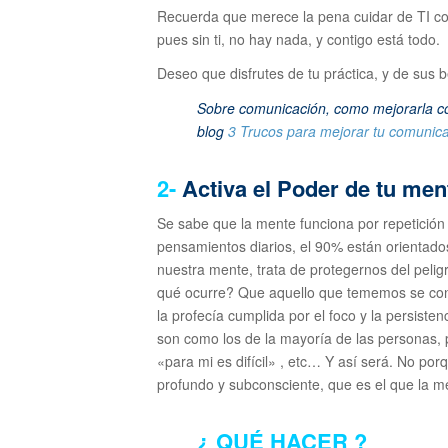
Recuerda que merece la pena cuidar de TI com
pues sin ti, no hay nada, y contigo está todo.
Deseo que disfrutes de tu práctica, y de sus b
Sobre comunicación, como mejorarla con 
blog
3 Trucos para mejorar tu comunic
2-
Activa el Poder de tu men
Se sabe que la mente funciona por repetición
pensamientos diarios, el 90% están orientados 
nuestra mente, trata de protegernos del peligr
qué ocurre? Que aquello que tememos se conv
la profecía cumplida por el foco y la persist
son como los de la mayoría de las personas
«para mi es difícil» , etc… Y así será. No por
profundo y subconsciente, que es el que la me
¿ QUÉ HACER ?