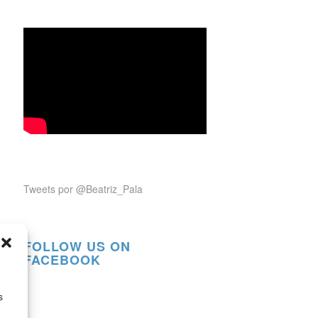
Tweets por @Beatriz_Pala
FOLLOW US ON
FACEBOOK
s