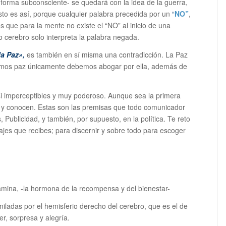
orma subconsciente- se quedará con la idea de la guerra,
sto es así, porque cualquier palabra precedida por un
“
NO”
,
s que para la mente no existe el “NO” al inicio de una
ro cerebro solo interpreta la palabra negada.
la Paz»,
es también en sí misma una contradicción. La Paz
remos paz únicamente debemos abogar por ella, además de
si imperceptibles y muy poderoso. Aunque sea la primera
n y conocen. Estas son las premisas que todo comunicador
 Publicidad, y también, por supuesto, en la política. Te reto
jes que recibes; para discernir y sobre todo para escoger
amina, -la hormona de la recompensa y del bienestar-
miladas por el hemisferio derecho del cerebro, que es el de
r, sorpresa y alegría.