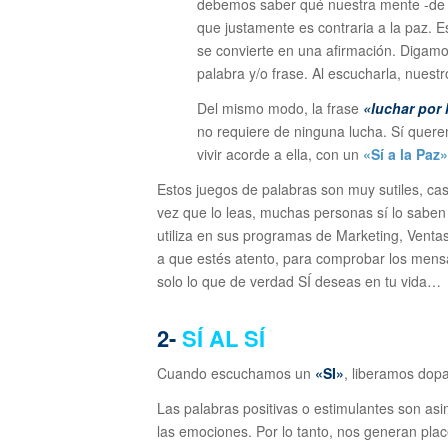
debemos saber qué nuestra mente -de f
que
justamente es contraria a la paz.
E
se convierte en una afirmación. D
igamo
palabra y/o frase. Al escucharla, nuest
Del mismo modo, la frase
«luchar por 
no requiere de ninguna lucha. Sí que
vivir acorde a ella, con un
«Sí a la Paz»
Estos juegos de palabras son muy sutiles, ca
vez que lo leas, muchas personas sí lo sabe
utiliza en sus programas de Marketing, Ventas,
a que estés atento, para comprobar los mensa
solo lo que de verdad SÍ deseas en tu vida…
2-
SÍ AL SÍ
Cuando escuchamos un
«SI»
, liberamos dop
Las palabras positivas o estimulantes son asi
las emociones. Por lo tanto, nos generan place