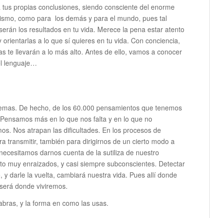
 tus propias conclusiones, siendo consciente del enorme
 mismo, como para los demás y para el mundo, pues tal
serán los resultados en tu vida. Merece la pena estar atento
 orientarlas a lo que sí quieres en tu vida. Con conciencia,
ras te llevarán a lo más alto. Antes de ello, vamos a conocer
el lenguaje…
blemas. De hecho, de los 60.000 pensamientos que tenemos
d. Pensamos más en lo que nos falta y en lo que no
s. Nos atrapan las dificultades. En los procesos de
a transmitir, también para dirigirnos de un cierto modo a
necesitamos darnos cuenta de la sutiliza de nuestro
to muy enraizados, y casi siempre subconscientes. Detectar
 y darle la vuelta, cambiará nuestra vida. Pues allí donde
 será donde viviremos.
alabras, y la forma en como las usas.