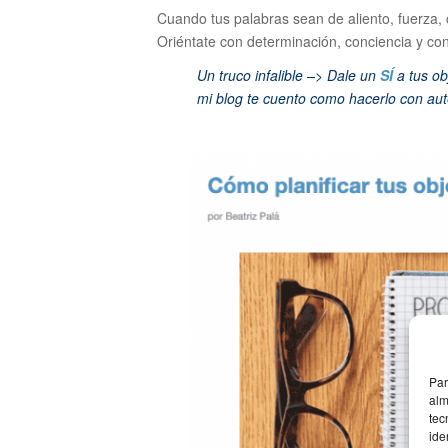
Cuando tus palabras sean de aliento, fuerza, 
Oriéntate con determinación, conciencia y conv
Un truco infalible –> Dale un
SÍ
a tus ob
mi blog te cuento como hacerlo con aut
Par
alm
tec
ide