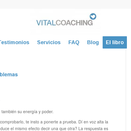
Testimonios
Servicios
FAQ
Blog
El libro
oblemas
?
, también su energía y poder.
omprobarlo, te insto a ponerte a prueba. Dí en voz alta la
uce el mismo efecto decir una que otra? La respuesta es