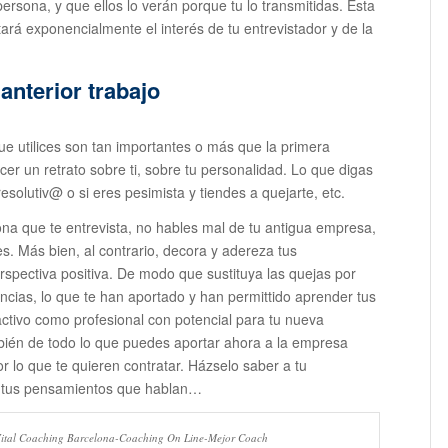
sona, y que ellos lo verán porque tu lo transmitidas. Esta
ará exponencialmente el interés de tu entrevistador y de la
 anterior trabajo
que utilices son tan importantes o más que la primera
acer un retrato sobre ti, sobre tu personalidad. Lo que digas
esolutiv@ o si eres pesimista y tiendes a quejarte, etc.
ona que te entrevista, no hables mal de tu antigua empresa,
s. Más bien, al contrario, decora y adereza tus
spectiva positiva. De modo que sustituya las quejas por
ncias, lo que te han aportado y han permittido aprender tus
ractivo como profesional con potencial para tu nueva
ién de todo lo que puedes aportar ahora a la empresa
or lo que te quieren contratar. Házselo saber a tu
on tus pensamientos que hablan…
- Vital Coaching Barcelona-Coaching On Line-Mejor Coach