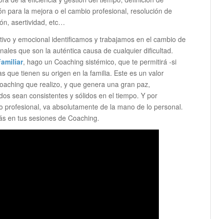
ón para la mejora o el cambio profesional, resolución de
ión, asertividad, etc…
tivo y emocional identificamos y trabajamos en el cambio de
les que son la auténtica causa de cualquier dificultad.
amiliar
, hago un Coaching sistémico, que te permitirá -si
que tienen su origen en la familia. Este es un valor
oaching que realizo, y que genera una gran paz,
os sean consistentes y sólidos en el tiempo. Y por
o profesional, va absolutamente de la mano de lo personal.
arás en tus sesiones de Coaching.