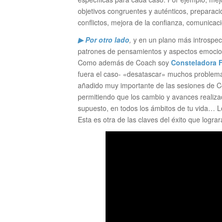
objetivos congruentes y auténticos, preparaci
conflictos, mejora de la confianza, comunicac
▶ Por otro lado
,
y en un plano más introspec
patrones de pensamientos y aspectos emociona
Como además de Coach soy
Consteladora F
fuera el caso- «desatascar» muchos problemas 
añadido muy importante de las sesiones de C
permitiendo que los cambio y avances realizad
supuesto, en todos los ámbitos de tu vida… L
Esta es otra de las claves del éxito que logr