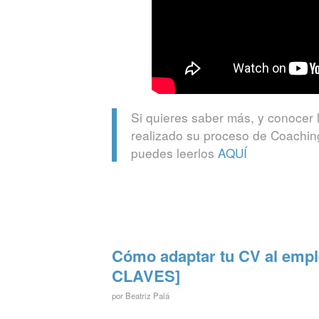
Si quieres saber más, y conocer 
realizado su proceso de Coachi
puedes leerlos
AQUÍ
Cómo adaptar tu CV al emple
CLAVES]
por
Beatriz Palá