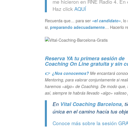
me hicieron en RNE Radio 4. En e
Haz click
AQUÍ
Recuerda que… para ser
«el candidato»
, l
si,
preparando adecuadamente
… Hacerlo re
Reserva YA tu primera sesión de
Coaching On Line gratuita y sin
👉 ¿Nos conocemos?
Me encantará conoce
Mentoring, para valorar conjuntamente si rea
haremos «algo» de Coaching. De modo que, ta
así, siempre te habrás llevado «algo» valioso
En
Vital Coaching Barcelona
, 
única en el camino hacía tus obje
Conoce más sobre la sesión GR