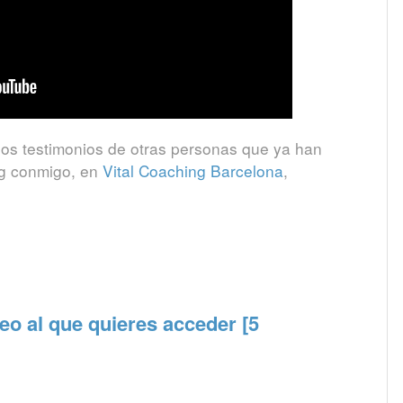
los testimonios de otras personas que ya han
ng conmigo, en
Vital Coaching Barcelona
,
o al que quieres acceder [5