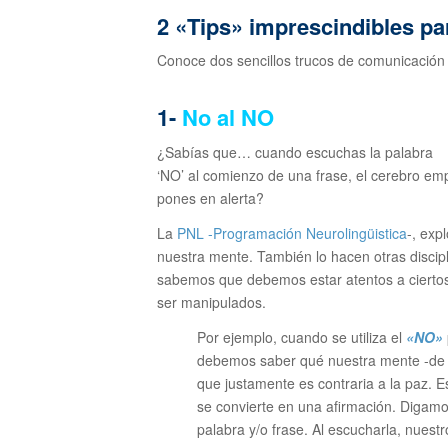
2 «Tips» imprescindibles p
Conoce dos sencillos trucos de comunicación d
1-
No al NO
¿Sabías que… cuando escuchas la palabra
‘NO’ al comienzo de una frase, el cerebro empi
pones
en alerta?
La
PNL -Programación Neurolingüistica
-, exp
nuestra mente. También lo hacen otras discipl
sabemos que debemos estar atentos a cierto
ser manipulados.
Por ejemplo, cuando se utiliza el
«NO»
debemos saber qué nuestra mente -de f
que
justamente es contraria a la paz.
E
se convierte en una afirmación. D
igamo
palabra y/o frase. Al escucharla, nuest