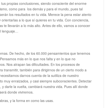
 tus propias conclusiones, siendo consciente del enorme
 mismo, como para los demás y para el mundo, pues tal
serán los resultados en tu vida. Merece la pena estar atento
 orientarlas a lo que sí quieres en tu vida. Con conciencia,
ras te llevarán a lo más alto. Antes de ello, vamos a conocer
el lenguaje…
blemas. De hecho, de los 60.000 pensamientos que tenemos
d. Pensamos más en lo que nos falta y en lo que no
s. Nos atrapan las dificultades. En los procesos de
a transmitir, también para dirigirnos de un cierto modo a
necesitamos darnos cuenta de la sutiliza de nuestro
to muy enraizados, y casi siempre subconscientes. Detectar
 y darle la vuelta, cambiará nuestra vida. Pues allí donde
 será donde viviremos.
alabras, y la forma en como las usas.