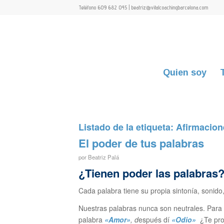
Teléfono 609 682 045 | beatriz@vitalcoachingbarcelona.com
Quien soy
Listado de la etiqueta:
Afirmacion
El poder de tus palabras
por
Beatriz Palá
¿Tienen poder las palabras
Cada palabra tiene su propia sintonía, sonido
Nuestras palabras nunca son neutrales. Para c
palabra
«Amor»
, d
espués dí
«Odio»
¿Te prod