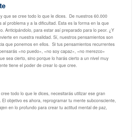
te
 y que se cree todo lo que le dices. De nuestros 60.000
al problema y a la dificultad. Esta es la forma en la que
o. Anticipándolo, para estar así preparado para lo peor. ¿Y
ierte en nuestra realidad. Sí, nuestros pensamientos son
encia que ponemos en ellos. Si tus pensamientos recurrentes
, pensarás «no puedo», «no soy capaz», «no merezco»
que sea cierto, sino porque lo harás cierto a un nivel muy
nte tiene el poder de crear lo que cree.
 cree todo lo que le dices, necesitarás utilizar ese gran
r. El objetivo es ahora, reprogramar tu mente subconsciente,
jen en lo profundo para crear tu actitud mental de paz,