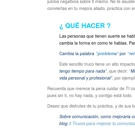
juicios negativos sobre ti mismo. No te asustes
conviertas en tu mejora aliado, practica con e
¿ QUÉ HACER ?
Las personas que tienen suerte se habla
cambia la forma en como te hablas. Par
Cambia la palabra
“problema
”
por
“re
Este sencillo truco tiene un alto impac
tengo tiempo para nada”
, que decir: “
Mi
vida personal y profesional”
, por ejempl
Recuerda que merece la pena cuidar de TI com
pues sin ti, no hay nada, y contigo está todo.
Deseo que disfrutes de tu práctica, y de sus b
Sobre comunicación, como mejorarla con 
blog
3 Trucos para mejorar tu comunic