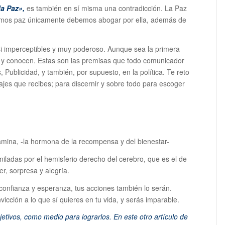
la Paz»,
es también en sí misma una contradicción. La Paz
remos paz únicamente debemos abogar por ella, además de
si imperceptibles y muy poderoso. Aunque sea la primera
n y conocen. Estas son las premisas que todo comunicador
 Publicidad, y también, por supuesto, en la política. Te reto
jes que recibes; para discernir y sobre todo para escoger
amina, -la hormona de la recompensa y del bienestar-
miladas por el hemisferio derecho del cerebro, que es el de
r, sorpresa y alegría.
confianza y esperanza, tus acciones también lo serán.
icción a lo que sí quieres en tu vida, y serás imparable.
jetivos, como medio para lograrlos. En este otro artículo de