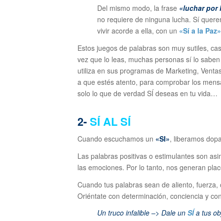
Del mismo modo, la frase
«luchar por 
no requiere de ninguna lucha. Sí que
vivir acorde a ella, con un
«Sí a la Paz»
Estos juegos de palabras son muy sutiles, ca
vez que lo leas, muchas personas sí lo sabe
utiliza en sus programas de Marketing, Ventas,
a que estés atento, para comprobar los mensa
solo lo que de verdad SÍ deseas en tu vida…
2-
SÍ AL SÍ
Cuando escuchamos un
«SI»
, liberamos dop
Las palabras positivas o estimulantes son asi
las emociones. Por lo tanto, nos generan place
Cuando tus palabras sean de aliento, fuerza, 
Oriéntate con determinación, conciencia y conv
Un truco infalible –> Dale un
SÍ
a tus ob