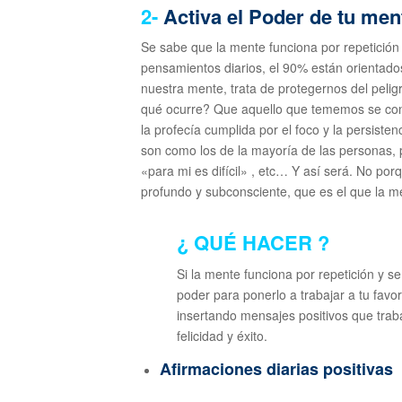
2-
Activa el Poder de tu men
Se sabe que la mente funciona por repetición
pensamientos diarios, el 90% están orientados 
nuestra mente, trata de protegernos del peligr
qué ocurre? Que aquello que tememos se conv
la profecía cumplida por el foco y la persist
son como los de la mayoría de las personas
«para mi es difícil» , etc… Y así será. No por
profundo y subconsciente, que es el que la me
¿ QUÉ HACER ?
Si la mente funciona por repetición y se
poder para ponerlo a trabajar a tu favo
insertando mensajes positivos que traba
felicidad y éxito.
Afirmaciones diarias positivas