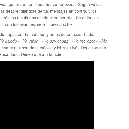
tivas, generarán en ti una fuerza renovada. Según vayas
irás desprendiéndote de tus mensajes en contra, y los
tarás los resultados desde el primer día. Sé entonces
uir con tus avances, será imprescindible.
endo hagas por la mañana, y antes de empezar tu día;
Yo puedo» «Yo valgo» «Yo soy capaz» «Yo merezco» «Me
o cantarla al son de la música y letra de Iván Donalson con
encantado. Deseo que a tí también.