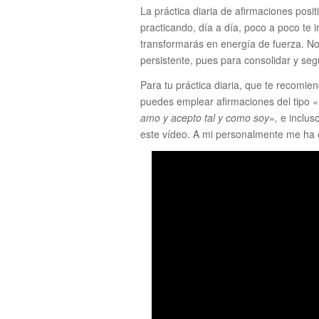
La práctica diaria de afirmaciones posi
practicando, día a día, poco a poco te 
transformarás en energía de fuerza. No
persistente, pues para consolidar y seg
Para tu práctica diaria, que te recomi
puedes emplear afirmaciones del tipo
«
amo y acepto tal y como soy»,
e inclus
este vídeo. A mi personalmente me ha 