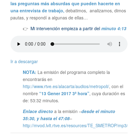
las preguntas más absurdas que pueden hacerte en
una entrevista de trabajo,
debatimos, analizamos, dimos
pautas, y respondí a algunas de ellas…
👉
Mi intervención empieza a partir del
minuto 4:13
Ir a descargar
NOTA:
La emisión del programa completo la
encontrarás en
http://www.rtve.es/alacarta/audios/metropoli/
, con el
nombre
“13 Gener 2017 3ª hora”
, cuya duración es
de: 53:32 minutos.
Enlace directo
a la emisión –
desde el minuto
35:30, y hasta el 47:08
–
http://mvod.lvlt.rtve.es/resources/TE_SMETROP/mp3/9/2