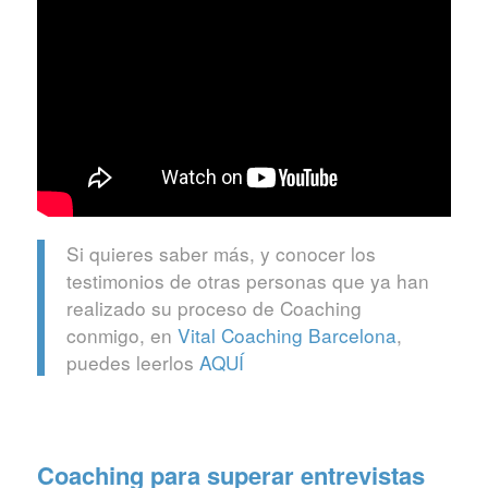
Si quieres saber más, y conocer los
testimonios de otras personas que ya han
realizado su proceso de Coaching
conmigo, en
Vital Coaching Barcelona
,
puedes leerlos
AQUÍ
Coaching para superar entrevistas