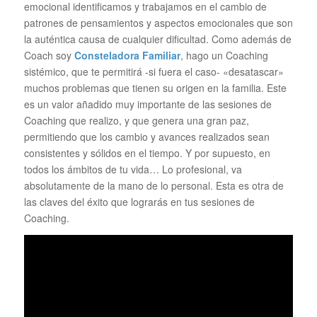
emocional identificamos y trabajamos en el cambio de
patrones de pensamientos y aspectos emocionales que son
la auténtica causa de cualquier dificultad. Como además de
Coach soy
Consteladora Familiar
, hago un Coaching
sistémico, que te permitirá -si fuera el caso- «desatascar»
muchos problemas que tienen su origen en la familia. Este
es un valor añadido muy importante de las sesiones de
Coaching que realizo, y que genera una gran paz,
permitiendo que los cambio y avances realizados sean
consistentes y sólidos en el tiempo. Y por supuesto, en
todos los ámbitos de tu vida… Lo profesional, va
absolutamente de la mano de lo personal. Esta es otra de
las claves del éxito que lograrás en tus sesiones de
Coaching.