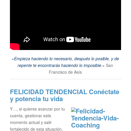
«Empieza haciendo lo necesario, después lo posible, y de
repente te encontrarás haciendo lo imposible.»
San
Francisco de Asís
FELICIDAD TENDENCIAL
Conéctate
y potencia tu vida
Y…, si quieres avanzar por tu
cuenta, gestionar este
momento actual y salir
fortalecido de esta situación,