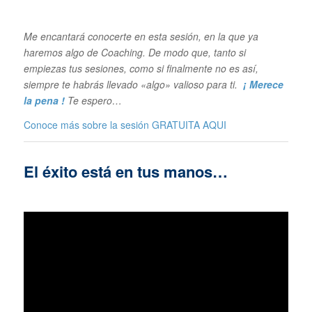
Me encantará conocerte en esta sesión, en la que ya
haremos algo de Coaching. De modo que, tanto si
empiezas tus sesiones, como si finalmente no es así,
siempre te habrás llevado «algo» valioso para ti.
¡ Merece
la pena !
Te espero…
Conoce más sobre la sesión GRATUITA
AQUI
El éxito está en tus manos…