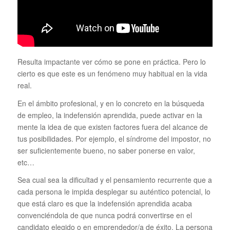
Resulta impactante ver cómo se pone en práctica. Pero lo
cierto es que este es un fenómeno muy habitual en la vida
real.
En el ámbito profesional, y en lo concreto en la búsqueda
de empleo, la indefensión aprendida, puede activar en la
mente la idea de que existen factores fuera del alcance de
tus posibilidades. Por ejemplo, el síndrome del impostor, no
ser suficientemente bueno, no saber ponerse en valor,
etc…
Sea cual sea la dificultad y el pensamiento recurrente que a
cada persona le impida desplegar su auténtico potencial, lo
que está claro es que la indefensión aprendida acaba
convenciéndola de que nunca podrá convertirse en el
candidato elegido o en emprendedor/a de éxito. La persona