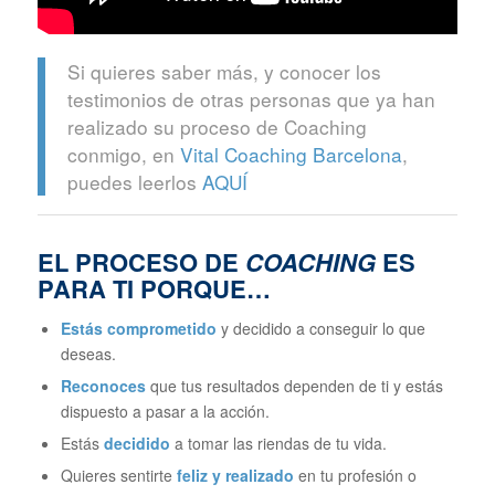
Si quieres saber más, y conocer los
testimonios de otras personas que ya han
realizado su proceso de Coaching
conmigo, en
Vital Coaching Barcelona
,
puedes leerlos
AQUÍ
EL PROCESO DE
COACHING
ES
PARA TI PORQUE…
Estás comprometido
y decidido a conseguir lo que
deseas.
Reconoces
que tus resultados dependen de ti y estás
dispuesto a pasar a la acción.
Estás
decidido
a tomar las riendas de tu vida.
Quieres sentirte
feliz y realizado
en tu profesión o