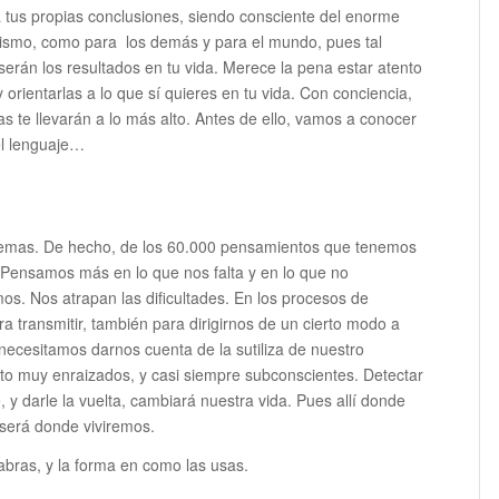
 tus propias conclusiones, siendo consciente del enorme
 mismo, como para los demás y para el mundo, pues tal
serán los resultados en tu vida. Merece la pena estar atento
 orientarlas a lo que sí quieres en tu vida. Con conciencia,
ras te llevarán a lo más alto. Antes de ello, vamos a conocer
el lenguaje…
blemas. De hecho, de los 60.000 pensamientos que tenemos
d. Pensamos más en lo que nos falta y en lo que no
s. Nos atrapan las dificultades. En los procesos de
a transmitir, también para dirigirnos de un cierto modo a
necesitamos darnos cuenta de la sutiliza de nuestro
to muy enraizados, y casi siempre subconscientes. Detectar
 y darle la vuelta, cambiará nuestra vida. Pues allí donde
 será donde viviremos.
alabras, y la forma en como las usas.