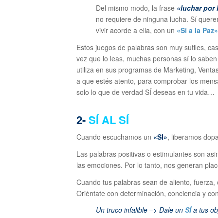
Del mismo modo, la frase
«luchar por 
no requiere de ninguna lucha. Sí que
vivir acorde a ella, con un
«Sí a la Paz»
Estos juegos de palabras son muy sutiles, ca
vez que lo leas, muchas personas sí lo sabe
utiliza en sus programas de Marketing, Ventas,
a que estés atento, para comprobar los mensa
solo lo que de verdad SÍ deseas en tu vida…
2-
SÍ AL SÍ
Cuando escuchamos un
«SI»
, liberamos dop
Las palabras positivas o estimulantes son asi
las emociones. Por lo tanto, nos generan place
Cuando tus palabras sean de aliento, fuerza, 
Oriéntate con determinación, conciencia y conv
Un truco infalible –> Dale un
SÍ
a tus ob