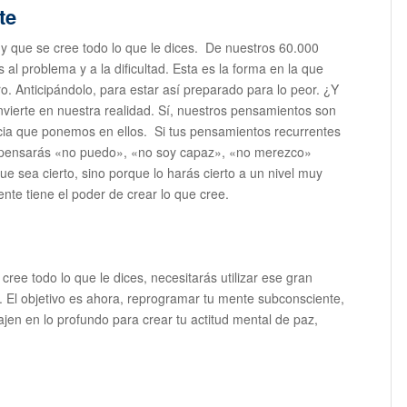
te
 y que se cree todo lo que le dices. De nuestros 60.000
al problema y a la dificultad. Esta es la forma en la que
o. Anticipándolo, para estar así preparado para lo peor. ¿Y
ierte en nuestra realidad. Sí, nuestros pensamientos son
encia que ponemos en ellos. Si tus pensamientos recurrentes
, pensarás «no puedo», «no soy capaz», «no merezco»
que sea cierto, sino porque lo harás cierto a un nivel muy
nte tiene el poder de crear lo que cree.
 cree todo lo que le dices, necesitarás utilizar ese gran
r. El objetivo es ahora, reprogramar tu mente subconsciente,
jen en lo profundo para crear tu actitud mental de paz,