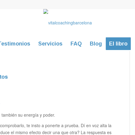
Testimonios
Servicios
FAQ
Blog
El libro
tos
?
, también su energía y poder.
omprobarlo, te insto a ponerte a prueba. Dí en voz alta la
uce el mismo efecto decir una que otra? La respuesta es