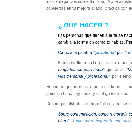
juicios negativos sobre ti mismo. No te asustes
conviertas en tu mejora aliado, practica con e
¿ QUÉ HACER ?
Las personas que tienen suerte se habla
cambia la forma en como te hablas. Par
Cambia la palabra
“problema
”
por
“re
Este sencillo truco tiene un alto impac
tengo tiempo para nada”
, que decir: “
Mi
vida personal y profesional”
, por ejempl
Recuerda que merece la pena cuidar de TI com
pues sin ti, no hay nada, y contigo está todo.
Deseo que disfrutes de tu práctica, y de sus b
Sobre comunicación, como mejorarla con 
blog
3 Trucos para mejorar tu comunic