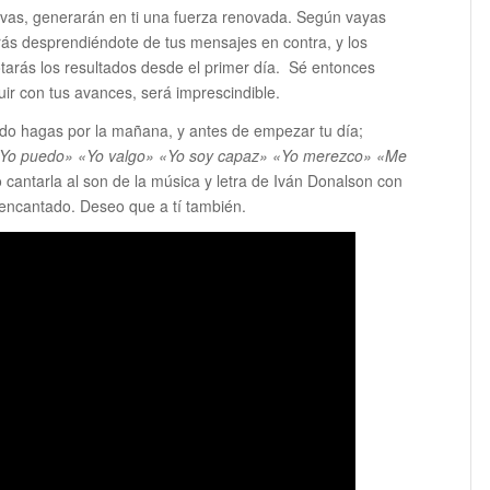
tivas, generarán en ti una fuerza renovada. Según vayas
irás desprendiéndote de tus mensajes en contra, y los
tarás los resultados desde el primer día. Sé entonces
uir con tus avances, será imprescindible.
endo hagas por la mañana, y antes de empezar tu día;
Yo puedo» «Yo valgo» «Yo soy capaz» «Yo merezco» «Me
o cantarla al son de la música y letra de Iván Donalson con
encantado. Deseo que a tí también.