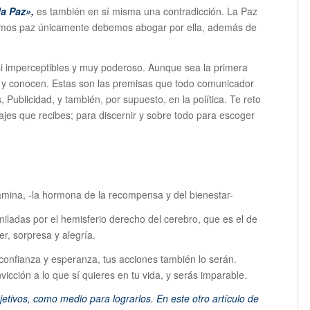
la Paz»,
es también en sí misma una contradicción. La Paz
remos paz únicamente debemos abogar por ella, además de
si imperceptibles y muy poderoso. Aunque sea la primera
n y conocen. Estas son las premisas que todo comunicador
 Publicidad, y también, por supuesto, en la política. Te reto
jes que recibes; para discernir y sobre todo para escoger
amina, -la hormona de la recompensa y del bienestar-
miladas por el hemisferio derecho del cerebro, que es el de
r, sorpresa y alegría.
confianza y esperanza, tus acciones también lo serán.
icción a lo que sí quieres en tu vida, y serás imparable.
jetivos, como medio para lograrlos. En este otro artículo de