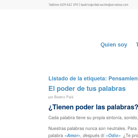
Teléfono 609 682 045 | beatriz@vitalcoachingbarcelona.com
Quien soy
Listado de la etiqueta:
Pensamien
El poder de tus palabras
por
Beatriz Palá
¿Tienen poder las palabras
Cada palabra tiene su propia sintonía, sonido
Nuestras palabras nunca son neutrales. Para c
palabra
«Amor»
, d
espués dí
«Odio»
¿Te prod