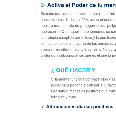
2-
Activa el Poder de tu men
Se sabe que la mente funciona por repetición
pensamientos diarios, el 90% están orientados 
nuestra mente, trata de protegernos del peligr
qué ocurre? Que aquello que tememos se conv
la profecía cumplida por el foco y la persist
son como los de la mayoría de las personas
«para mi es difícil» , etc… Y así será. No por
profundo y subconsciente, que es el que la me
¿ QUÉ HACER ?
Si la mente funciona por repetición y se
poder para ponerlo a trabajar a tu favo
insertando mensajes positivos que traba
felicidad y éxito.
Afirmaciones diarias positivas