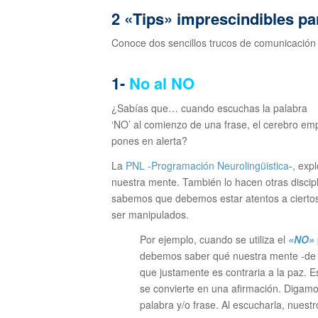
2 «Tips» imprescindibles p
Conoce dos sencillos trucos de comunicación d
1-
No al NO
¿Sabías que… cuando escuchas la palabra
‘NO’ al comienzo de una frase, el cerebro empi
pones
en alerta?
La
PNL -Programación Neurolingüistica
-, exp
nuestra mente. También lo hacen otras discipl
sabemos que debemos estar atentos a cierto
ser manipulados.
Por ejemplo, cuando se utiliza el
«NO»
debemos saber qué nuestra mente -de f
que
justamente es contraria a la paz.
E
se convierte en una afirmación. D
igamo
palabra y/o frase. Al escucharla, nuest