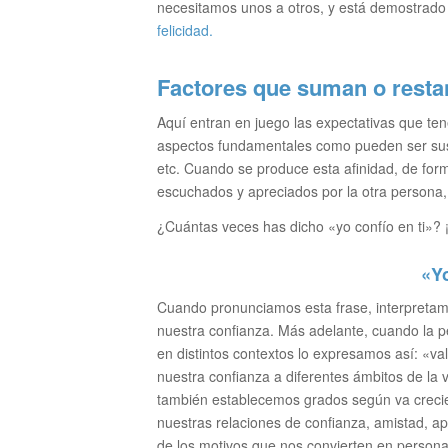
necesitamos unos a otros, y está demostrado
felicidad.
Factores que suman o restan
Aquí entran en juego las expectativas que t
aspectos fundamentales como pueden ser sus
etc. Cuando se produce esta afinidad, de for
escuchados y apreciados por la otra persona, 
¿Cuántas veces has dicho «yo confío en ti»?
«Yo
Cuando pronunciamos esta frase, interpretamo
nuestra confianza. Más adelante, cuando la 
en distintos contextos lo expresamos así: «va
nuestra confianza a diferentes ámbitos de la 
también establecemos grados según va crecien
nuestras relaciones de confianza, amistad, ap
de los motivos que nos convierten en personas