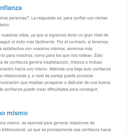
onfianza
tras personas?. La respuesta es; para confiar con ciertas
mismo.
 nuestras vidas, ya que si logramos tener un gran nivel de
uir el éxito más fácilmente. Por el contrario, si tenemos
mos satisfechos con nosotros mismos, seremos más
nto para nosotros, como para los que nos rodean. Esto
a de confianza genera insatisfacción, tristeza e incluso
aloración hacía uno mismo. Además una baja auto confianza
ra relacionarse y, a nivel de pareja puede provocar
omunicación que impidan prosperar o disfrutar de una buena
 de confianza puede crear dificultades para conseguir,
uno mismo
 uno mismo, es esencial para generar relaciones de
n bidireccional, ya que es precisamente esa confianza hacía