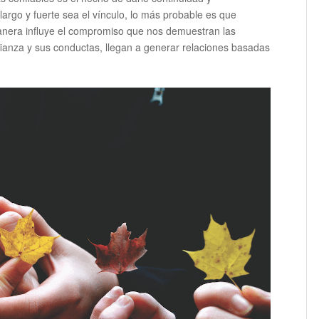
argo y fuerte sea el vínculo, lo más probable es que
nera influye el compromiso que nos demuestran las
ianza y sus conductas, llegan a generar relaciones basadas