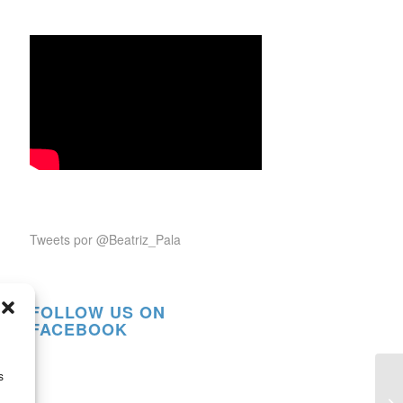
Tweets por @Beatriz_Pala
FOLLOW US ON
FACEBOOK
s