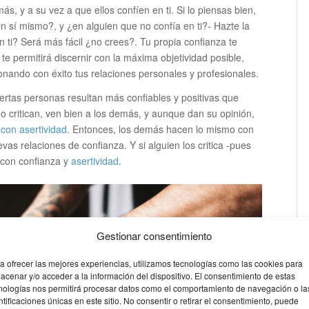
más, y a su vez a que ellos confíen en ti. Si lo piensas bien,
en sí mismo?, y ¿en alguien que no confía en ti?- Hazte la
n ti? Será más fácil ¿no crees?. Tu propia confianza te
 y te permitirá discernir con la máxima objetividad posible,
onando con éxito tus relaciones personales y profesionales.
iertas personas resultan más confiables y positivas que
o critican, ven bien a los demás, y aunque dan su opinión,
 con asertividad
. Entonces, los demás hacen lo mismo con
as relaciones de confianza. Y si alguien los critica -pues
 con confianza y
asertividad
.
Gestionar consentimiento
a ofrecer las mejores experiencias, utilizamos tecnologías como las cookies para
acenar y/o acceder a la información del dispositivo. El consentimiento de estas
nologías nos permitirá procesar datos como el comportamiento de navegación o la
ntificaciones únicas en este sitio. No consentir o retirar el consentimiento, puede