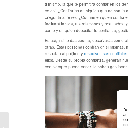
ti mismo, la que te permitirá confiar en los de
es así. ¿Confiarías en alguien que no confía 
pregunta al revés: ¿Confías en quien confía e
facilitará la vida, tus relaciones y resultados,
como y en quien depositar tu confianza, gesti
Es así, y si te das cuenta, observarás como c
otras. Estas personas confían en si mismas, n
respetan al prójimo y
resuelven sus conflictos
ellos. Desde su propia confianza, generan nuev
eso siempre puede pasar- lo saben gestionar
Par
alm
tec
ide
Cómo desconectar en