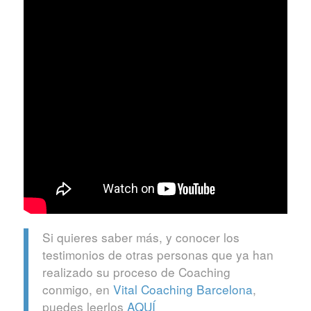
Si quieres saber más, y conocer los
testimonios de otras personas que ya han
realizado su proceso de Coaching
conmigo, en
Vital Coaching Barcelona
,
puedes leerlos
AQUÍ