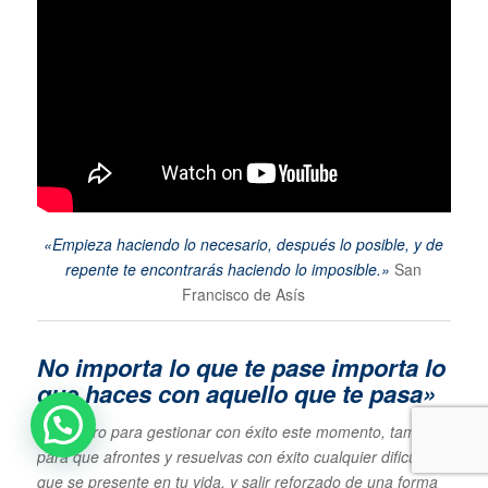
«Empieza haciendo lo necesario, después lo posible, y de
repente te encontrarás haciendo lo imposible.»
San
Francisco de Asís
No importa lo que te pase im
porta lo
que haces con aquello que te pasa»
Te espero para gestionar con éxito este momento, también
para que afrontes y resuelvas con éxito cualquier dificultad
que se presente en tu vida, y salir reforzado de una forma