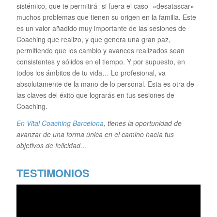
sistémico, que te permitirá -si fuera el caso- «desatascar»
muchos problemas que tienen su origen en la familia. Este
es un valor añadido muy importante de las sesiones de
Coaching que realizo, y que genera una gran paz,
permitiendo que los cambio y avances realizados sean
consistentes y sólidos en el tiempo. Y por supuesto, en
todos los ámbitos de tu vida… Lo profesional, va
absolutamente de la mano de lo personal. Esta es otra de
las claves del éxito que lograrás en tus sesiones de
Coaching.
En Vital Coaching Barcelona
, tienes la oportunidad de
avanzar de una forma única en el camino hacía tus
objetivos de felicidad…
TESTIMONIOS