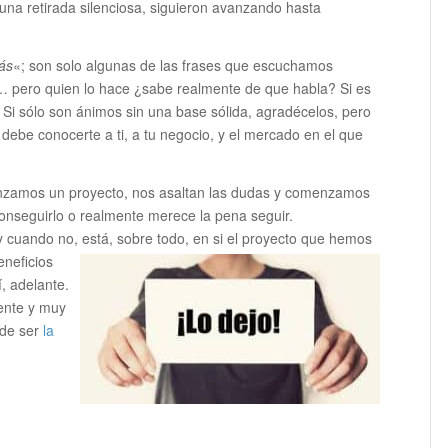
una retirada silenciosa, siguieron avanzando hasta
ás
«; son solo algunas de las frases que escuchamos
r… pero quien lo hace ¿sabe realmente de que habla? Si es
 Si sólo son ánimos sin una base sólida, agradécelos, pero
a debe conocerte a ti, a tu negocio, y el mercado en el que
enzamos un proyecto, nos asaltan las dudas y comenzamos
nseguirlo o realmente merece la pena seguir.
cuando no, está, sobre todo, en si el pro
yecto que hemos
eneficios
í, adelante.
ente y muy
ede ser
la