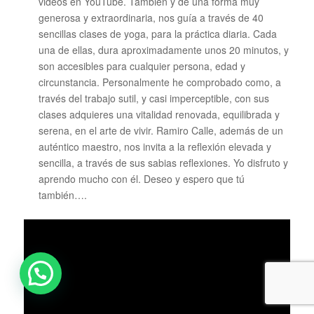
videos en YouTube. También y de una forma muy
generosa y extraordinaria, nos guía a través de 40
sencillas clases de yoga, para la práctica diaria. Cada
una de ellas, dura aproximadamente unos 20 minutos, y
son accesibles para cualquier persona, edad y
circunstancia. Personalmente he comprobado como, a
través del trabajo sutil, y casi imperceptible, con sus
clases adquieres una vitalidad renovada, equilibrada y
serena, en el arte de vivir. Ramiro Calle, además de un
auténtico maestro, nos invita a la reflexión elevada y
sencilla, a través de sus sabias reflexiones. Yo disfruto y
aprendo mucho con él. Deseo y espero que tú
también….