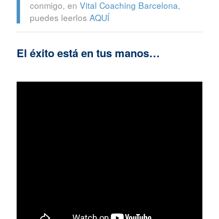
conmigo, en
Vital Coaching Barcelona
,
puedes leerlos
AQUÍ
El éxito está en tus manos…