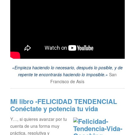
«Empieza haciendo lo necesario, después lo posible, y de
repente te encontrarás haciendo lo imposible.»
San
Francisco de Asís
Mi libro -FELICIDAD TENDENCIAL
Conéctate y potencia tu vida
Y…, si quieres avanzar por tu
cuenta de una forma muy
práctica, resolutiva y