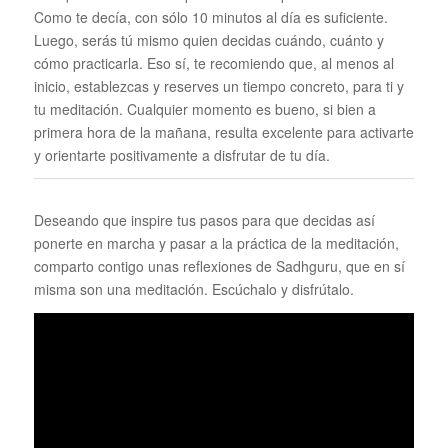
Como te decía, con sólo 10 minutos al día es suficiente.
Luego, serás tú mismo quien decidas cuándo, cuánto y
cómo practicarla. Eso sí, te recomiendo que, al menos al
inicio, establezcas y reserves un tiempo concreto, para ti y
tu meditación. Cualquier momento es bueno, si bien a
primera hora de la mañana, resulta excelente para activarte
y orientarte positivamente a disfrutar de tu día.
Deseando que inspire tus pasos para que decidas así
ponerte en marcha y pasar a la práctica de la meditación,
comparto contigo unas reflexiones de Sadhguru, que en sí
misma son una meditación. Escúchalo y disfrútalo.