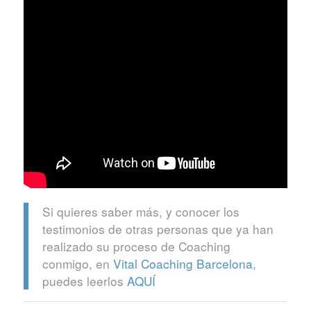
Si quieres saber más, y conocer los
testimonios de otras personas que ya han
realizado su proceso de Coaching
conmigo, en
Vital Coaching Barcelona
,
puedes leerlos
AQUÍ