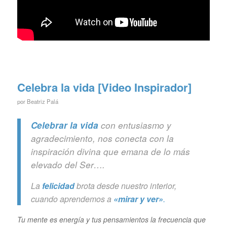
Celebra la vida [Video Inspirador]
por
Beatriz Palá
Celebrar la vida
con entusiasmo y
agradecimiento, nos conecta con la
inspiración divina que emana de lo más
elevado del Ser….
La
felicidad
brota desde nuestro interior,
cuando aprendemos a
«mirar y ver»
.
Tu mente es energía y tus pensamientos la frecuencia que