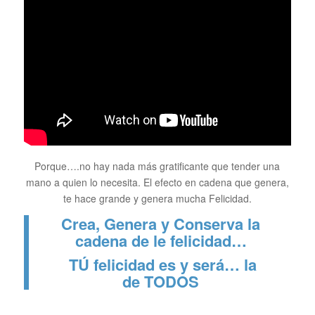
Porque….no hay nada más gratificante que tender una
mano a quien lo necesita. El efecto en cadena que genera,
te hace grande y genera mucha Felicidad.
C
rea,
G
enera y
C
onserva la
cadena de le felicidad…
TÚ
felicidad es y será… la
de
TODOS