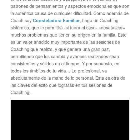
patrones de pensamientos y aspectos emocionales que son
la auténtica causa de cualquier dificultad. Como además de
Coach soy
Consteladora Familiar
, hago un Coaching
sistémico, que te permitirá -si fuera el caso- «desatascar»
muchos problemas que tienen su origen en la familia. Este
es un valor añadido muy importante de las sesiones de
Coaching que realizo, y que genera una gran paz,
permitiendo que los cambio y avances realizados sean
consistentes y sólidos en el tiempo. Y por supuesto, en
todos los ámbitos de tu vida… Lo profesional, va
absolutamente de la mano de lo personal. Esta es otra de
las claves del éxito que lograrás en tus sesiones de
Coaching.