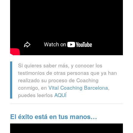
Si quieres saber más, y conocer los
testimonios de otras personas que ya han
realizado su proceso de Coaching
conmigo, en
Vital Coaching Barcelona
,
puedes leerlos
AQUÍ
El éxito está en tus manos…