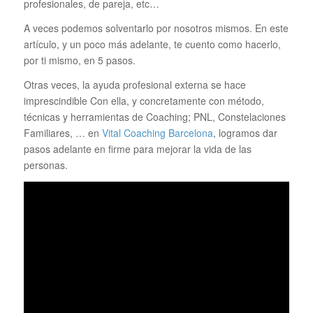
profesionales, de pareja, etc…
A veces podemos solventarlo por nosotros mismos. En este
artículo, y un poco más adelante, te cuento como hacerlo,
por ti mismo, en 5 pasos.
Otras veces, la ayuda profesional externa se hace
imprescindible Con ella, y concretamente con método,
técnicas y herramientas de Coaching; PNL, Constelaciones
Familiares, … en
Vital Coaching Barcelona
, logramos dar
pasos adelante en firme para mejorar la vida de las
personas.