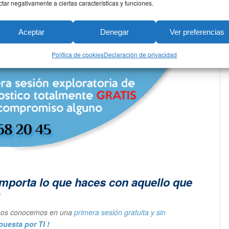
us manos!
ctar negativamente a ciertas características y funciones.
e experiencia sumando éxitos…
Aceptar
Denegar
Ver preferencias
Política de cookies
Declaración de privacidad
importa lo que haces con aquello que
a
y nos conocemos en una
primera sesión gratuita y sin
uesta por TI !