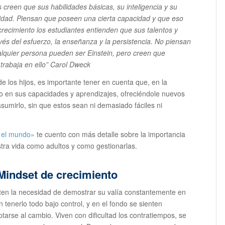
s creen que sus habilidades básicas, su inteligencia y su
lidad. Piensan que poseen una cierta capacidad y que eso
recimiento los estudiantes entienden que sus talentos y
vés del esfuerzo, la enseñanza y la persistencia. No piensan
alquier persona pueden ser Einstein, pero creen que
trabaja en ello”
Carol Dweck
de los hijos, es importante tener en cuenta que, en la
ño en sus capacidades y aprendizajes, ofreciéndole nuevos
sumirlo, sin que estos sean ni demasiado fáciles ni
n el mundo»
te cuento con más detalle sobre la importancia
estra vida como adultos y como gestionarlas.
 Mindset de crecimiento
ten la necesidad de demostrar su valía constantemente en
 tenerlo todo bajo control, y en el fondo se sienten
ptarse al cambio. Viven con dificultad los contratiempos, se