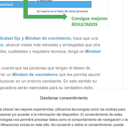
indset fijo y Mindset de crecimiento,
hace que una
to,
alcance metas más elevadas y arriesgadas que otra
es, cualidades o requisitos técnicos, tenga un
Mindset
 cuenta que las personas que tengan el deseo de
ner un
Mindset de crecimiento
que les permita asumir
olucionar en un entorno cambiante. En este sentido su
ganadora serán esenciales para su verdadero éxito.
Gestionar consentimiento
Mindset emprendedor
en las sesiones de Coaching,
rientación emprendedora de cada persona; su necesidad de
a ofrecer las mejores experiencias, utilizamos tecnologías como las cookies para
gos.
acenar y/o acceder a la información del dispositivo. El consentimiento de estas
nologías nos permitirá procesar datos como el comportamiento de navegación o la
ntificaciones únicas en este sitio. No consentir o retirar el consentimiento, puede