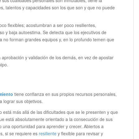
 sus cualidades personales son inmutables, tiene la
es, talentos y capacidades son los que son y que no puede
co flexibles; acostumbran a ser poco resilientes,
so y baja autoestima. Se detecta que los ejecutivos de
ja no forman grandes equipos y, en lo profundo temen que
 la aprobación y validación de los demás, en vez de apostar
uipo.
miento
tiene confianza en sus propios recursos personales,
 lograr sus objetivos.
o está más allá de las dificultades que se le presenten y que
 que está absolutamente orientado a la consecución de sus
o una oportunidad para aprender y crecer. Abiertos a
s, si se requiere es
resiliente
y flexible para revisar y