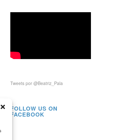
Tweets por @Beatriz_Pala
FOLLOW US ON
FACEBOOK
s