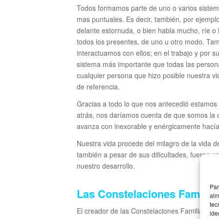
Todos formamos parte de uno o varios sistem
mas puntuales. Es decir, también, por ejempl
delante estornuda, o bien habla mucho, ríe o l
todos los presentes, de uno u otro modo. T
interactuamos con ellos; en el trabajo y por su
sistema más importante que todas las perso
cualquier persona que hizo posible nuestra vi
de referencia.
Gracias a todo lo que nos antecedió estamos
atrás, nos daríamos cuenta de que somos la c
avanza con inexorable y enérgicamente hacía
Nuestra vida procede del milagro de la vida d
también a pesar de sus dificultades, fueron ca
nuestro desarrollo.
Par
Las Constelaciones Familiar
alm
tec
El creador de las Constelaciones Familiares,
ide