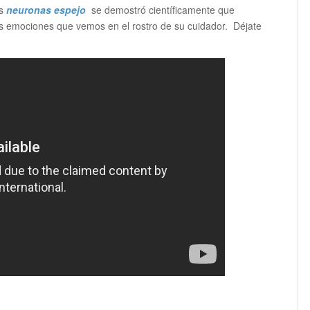
as
neuronas
espejo
se demostró científicamente que
las emociones que vemos en el rostro de su cuidador. Déjate