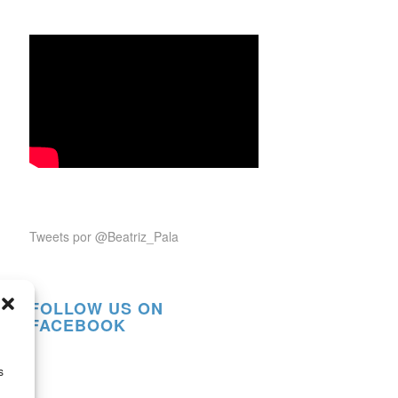
Tweets por @Beatriz_Pala
FOLLOW US ON
FACEBOOK
s