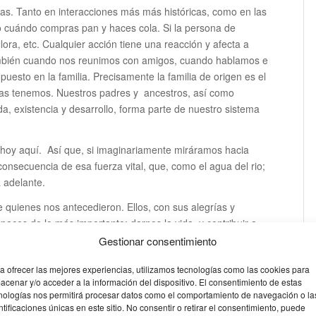
as. Tanto en interacciones más más históricas, como en las
o cuándo compras pan y haces cola. Si la persona de
lora, etc. Cualquier acción tiene una reacción y afecta a
ambién cuando nos reunimos con amigos, cuando hablamos e
puesto en la familia. Precisamente la familia de origen es el
nas tenemos. Nuestros padres y ancestros, así como
da, existencia y desarrollo, forma parte de nuestro sistema
 hoy aquí. Así que, si imaginariamente miráramos hacia
onsecuencia de esa fuerza vital, que, como el agua del rio;
 adelante.
e quienes nos antecedieron. Ellos, con sus alegrías y
paces de lo más importante: darnos la vida, y contribuir a
Gestionar consentimiento
a ofrecer las mejores experiencias, utilizamos tecnologías como las cookies para
es – Bert Hellinger
acenar y/o acceder a la información del dispositivo. El consentimiento de estas
nologías nos permitirá procesar datos como el comportamiento de navegación o la
 es
Bert Hellinger
, filósofo y psicoanalista alemán nacido en
ntificaciones únicas en este sitio. No consentir o retirar el consentimiento, puede