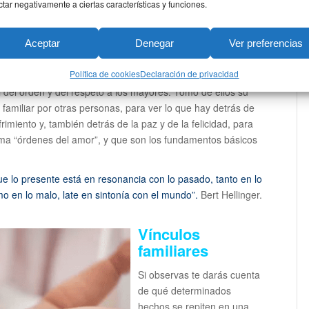
durante 16 años con los zulús en Sudáfrica, tuvo una
ctar negativamente a ciertas características y funciones.
ersa, en múltiples disciplinas.
Aceptar
Denegar
Ver preferencias
ones Familiares, fruto de su reflexión filosófica y la
lver conflictos, en convivencia con las tribus zulús. De los
Política de cookies
Declaración de privacidad
 los seres humanos de alinearse a sí mismos con las
l del orden y del respeto a los mayores. Tomo de ellos su
 familiar por otras personas, para ver lo que hay detrás de
frimiento y, también detrás de la paz y de la felicidad, para
llama “órdenes del amor”, y que son los fundamentos básicos
 lo presente está en resonancia con lo pasado, tanto en lo
 en lo malo, late en sintonía con el mundo”.
Bert Hellinger.
Vínculos
familiares
Si observas te darás cuenta
de qué determinados
hechos se repiten en una