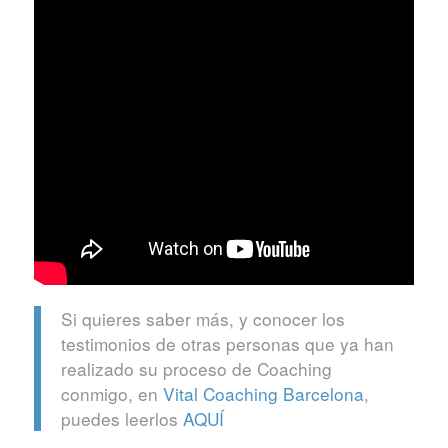
Si quieres saber más, y conocer los
testimonios de otras personas que ya han
realizado su proceso de Coaching
conmigo, en
Vital Coaching Barcelona
,
puedes leerlos
AQUÍ