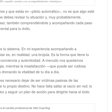
cillo cuando cuentas con acompañamiento estratégico.
res y que estás en «piloto automático», no es que algo esté
que debes revisar tu situación y, muy probablemente,
a paso; también comprendiéndote y acompañando cada paso
ental para tu éxito.
 de tu sistema. En mi experiencia acompañando a
r es, en realidad, una brújula. Es la forma que tiene tu
n conciencia y autenticidad. A menudo nos quedamos
a, mientras la insatisfacción —que puede ser ruidosa
drenando la vitalidad de tu día a día.
es necesario dejar de ser víctimas pasivas de las
 tu propio destino. No hace falta saltar al vacío sin red; lo
o y seguir un plan de acción para dirigirte hacia el éxito