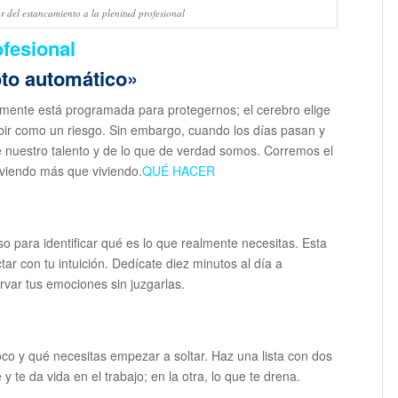
 del estancamiento a la plenitud profesional
fesional
oto automático»
 mente está programada para protegernos; el cerebro elige
ibir como un riesgo. Sin embargo, cuando los días pasan y
e nuestro talento y de lo que de verdad somos. Corremos el
viviendo más que viviendo.
QUÉ HACER
so para identificar qué es lo que realmente necesitas. Esta
ar con tu intuición. Dedícate diez minutos al día a
rvar tus emociones sin juzgarlas.
co y qué necesitas empezar a soltar. Haz una lista con dos
y te da vida en el trabajo; en la otra, lo que te drena.