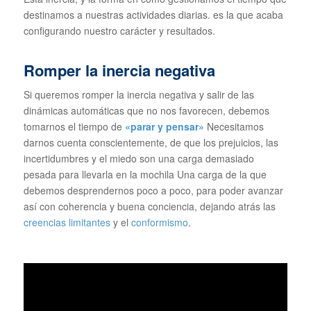
destinamos a nuestras actividades diarias. es la que acaba
configurando nuestro carácter y resultados.
Romper la inercia negativa
Si queremos romper la inercia negativa y salir de las
dinámicas automáticas que no nos favorecen, debemos
tomarnos el tiempo de
«parar y pensar»
Necesitamos
darnos cuenta conscientemente, de que los prejuicios, las
incertidumbres y el miedo son una carga demasiado
pesada para llevarla en la mochila Una carga de la que
debemos desprendernos poco a poco, para poder avanzar
así con coherencia y buena conciencia, dejando atrás las
creencias limitantes
y el
conformismo
.