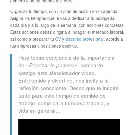
primero y ponte manos a la obra.
Organiza tu tiempo, con un plan de acción en tu agenda.
Asigna los tiempos que le vas a dedicar a tu búsqueda,
cada día y a lo largo de la semana, con acciones concretas.
Estas acciones debes dirigirla a indagar el mercado laboral,
así como a preparar tu
CV
y
discurso profesional
, acorde a
tus empresas y posiciones objetivo.
Para tomar conciencia de la importancia
de
comparto
«Priorizar lo primero»,
contigo este aleccionador vídeo.
Entretenido y divertido, nos invita a la
reflexión consciente. Deseo que te inspire
tanto para este tiempo de cambio de
trabajo, como para tu nuevo trabajo, y
vida en general…