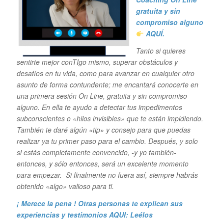
gratuita y sin
compromiso alguno
AQUÍ.
Tanto si quieres
sentirte mejor conTIgo mismo, superar obstáculos y
desafíos en tu vida,
como para avanzar en cualquier otro
asunto de forma contundente; me encantará conocerte en
una primera sesión On Line, gratuita y sin compromiso
alguno. En ella te ayudo a detectar tus impedimentos
subconscientes o «hilos invisibles» que te están impidiendo.
También te daré algún «tip» y consejo para que puedas
realizar ya tu primer paso para el cambio. Después, y solo
si estás completamente convencido, -y yo también-
entonces, y sólo entonces, será un excelente momento
para empezar. Si finalmente no fuera así, siempre habrás
obtenido «algo» valioso para ti.
¡ Merece la pena ! Otras personas te explican sus
experiencias y
testimonios AQUI: Leélos