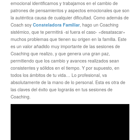
emocional identificamos y trabajamos en el cambio de
patrones de pensamientos y aspectos emocionales que son
la auténtica causa de cualquier dificultad. Como además de
Coach soy
Consteladora Familiar
, hago un Coaching
sistémico, que te permitirá -si fuera el caso- «desatascar»
muchos problemas que tienen su origen en la familia. Este
es un valor añadido muy importante de las sesiones de
Coaching que realizo, y que genera una gran paz,
permitiendo que los cambio y avances realizados sean
consistentes y sólidos en el tiempo. Y por supuesto, en
todos los ámbitos de tu vida… Lo profesional, va
absolutamente de la mano de lo personal. Esta es otra de
las claves del éxito que lograrás en tus sesiones de
Coaching.