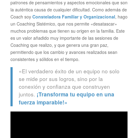
patrones de pensamientos y aspectos emocionales que son
la auténtica causa de cualquier dificultad. Como además de
Coach soy
Consteladora Familiar y Organizacional
, hago
un Coaching Sistémico, que nos permite «desatascar»
muchos problemas que tienen su origen en la familia. Este
es un valor añadido muy importante de las sesiones de
Coaching que realizo, y que genera una gran paz,
permitiendo que los cambio y avances realizados sean
consistentes y sólidos en el tiempo.
«El verdadero éxito de un equipo no solo
se mide por sus logros, sino por la
conexión y confianza que construyen
juntos.
¡Transforma tu equipo en una
fuerza imparable!»