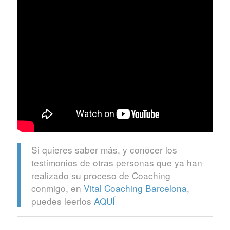
Si quieres saber más, y conocer los
testimonios de otras personas que ya han
realizado su proceso de Coaching
conmigo, en
Vital Coaching Barcelona
,
puedes leerlos
AQUÍ